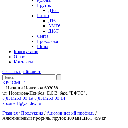
Рулоны
Пруток
Д16Т
Плита
Д16
АМГ6
Д16Т
Лента
Проволока
Шина
Калькулятор
О нас
Контакты
Скачать прайс-лист
KРОСМЕТ
г. Нижний Новгород 603058
ул. Новикова-Прибоя, Д.6 В, база "ЕФТО".
8(831)253-00-19
8(831)253-00-14
krosmet1@yandex.ru
Главная
/
Продукция
/
Алюминиевый профиль
/
Алюминиевый профиль, пруток 100 мм Д16Т 459 кг