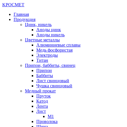
K
РОС
М
ЕТ
Главная
Продукция
Цинк, никель
Аноды цинк
Аноды никель
Цветные металлы
Алюминиевые сплавы
Медь фосфористая
Электроды
Титан
Припои, баббиты, свинец
Припои
Баббиты
Лист свинцовый
Чушка свинцовый
Медный прокат
Пруток
Катод
Лента
Лист
М1
Проволока
Шина