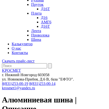
Рулоны
Пруток
Д16Т
Плита
Д16
АМГ6
Д16Т
Лента
Проволока
Шина
Калькулятор
О нас
Контакты
Скачать прайс-лист
KРОСМЕТ
г. Нижний Новгород 603058
ул. Новикова-Прибоя, Д.6 В, база "ЕФТО".
8(831)253-00-19
8(831)253-00-14
krosmet1@yandex.ru
Алюминиевая шина |
Описание