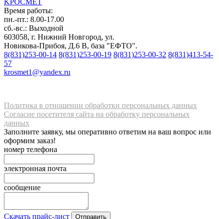
K
РОС
М
ЕТ
Время работы:
пн.-пт.: 8.00-17.00
сб.-вс.: Выходной
603058, г. Нижний Новгород, ул.
Новикова-Прибоя, Д.6 В, база "ЕФТО".
8(831)253-00-14
8(831)253-00-19
8(831)253-00-32
8(831)413-54-
57
krosmet1@yandex.ru
Политика в отношении обработки персональных данных
Согласие посетителя сайта на обработку персональных
данных
Заполните заявку, мы оперативно ответим на ваш вопрос или
оформим заказ!
номер телефона
электронная почта
сообщение
Скачать прайс-лист
Отправить