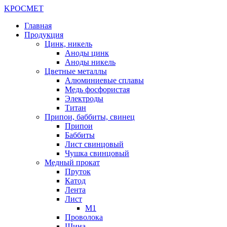
K
РОС
М
ЕТ
Главная
Продукция
Цинк, никель
Аноды цинк
Аноды никель
Цветные металлы
Алюминиевые сплавы
Медь фосфористая
Электроды
Титан
Припои, баббиты, свинец
Припои
Баббиты
Лист свинцовый
Чушка свинцовый
Медный прокат
Пруток
Катод
Лента
Лист
М1
Проволока
Шина