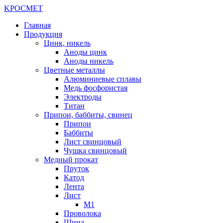
K
РОС
М
ЕТ
Главная
Продукция
Цинк, никель
Аноды цинк
Аноды никель
Цветные металлы
Алюминиевые сплавы
Медь фосфористая
Электроды
Титан
Припои, баббиты, свинец
Припои
Баббиты
Лист свинцовый
Чушка свинцовый
Медный прокат
Пруток
Катод
Лента
Лист
М1
Проволока
Шина