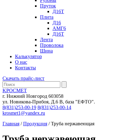
Рулоны
Пруток
Д16Т
Плита
Д16
АМГ6
Д16Т
Лента
Проволока
Шина
Калькулятор
О нас
Контакты
Скачать прайс-лист
KРОСМЕТ
г. Нижний Новгород 603058
ул. Новикова-Прибоя, Д.6 В, база "ЕФТО".
8(831)253-00-19
8(831)253-00-14
krosmet1@yandex.ru
Главная
/
Продукция
/ Труба нержавеющая
Труба нержавеющая