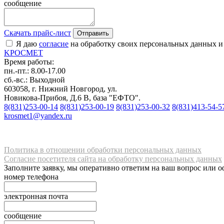
сообщение
Скачать прайс-лист
Отправить
Я даю
согласие
на обработку своих персональных данных и
K
РОС
М
ЕТ
Время работы:
пн.-пт.: 8.00-17.00
сб.-вс.: Выходной
603058, г. Нижний Новгород, ул.
Новикова-Прибоя, Д.6 В, база "ЕФТО".
8(831)253-00-14
8(831)253-00-19
8(831)253-00-32
8(831)413-54-5
krosmet1@yandex.ru
Политика в отношении обработки персональных данных
Согласие посетителя сайта на обработку персональных данных
Заполните заявку, мы оперативно ответим на ваш вопрос или о
номер телефона
электронная почта
сообщение