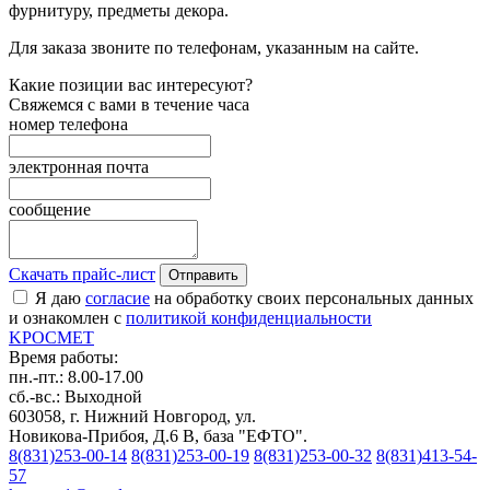
фурнитуру, предметы декора.
Для заказа звоните по телефонам, указанным на сайте.
Какие позиции вас интересуют?
Свяжемся с вами в течение часа
номер телефона
электронная почта
сообщение
Скачать прайс-лист
Отправить
Я даю
согласие
на обработку своих персональных данных
и ознакомлен с
политикой конфиденциальности
K
РОС
М
ЕТ
Время работы:
пн.-пт.: 8.00-17.00
сб.-вс.: Выходной
603058, г. Нижний Новгород, ул.
Новикова-Прибоя, Д.6 В, база "ЕФТО".
8(831)253-00-14
8(831)253-00-19
8(831)253-00-32
8(831)413-54-
57