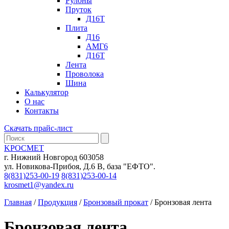
Рулоны
Пруток
Д16Т
Плита
Д16
АМГ6
Д16Т
Лента
Проволока
Шина
Калькулятор
О нас
Контакты
Скачать прайс-лист
KРОСМЕТ
г. Нижний Новгород 603058
ул. Новикова-Прибоя, Д.6 В, база "ЕФТО".
8(831)253-00-19
8(831)253-00-14
krosmet1@yandex.ru
Главная
/
Продукция
/
Бронзовый прокат
/ Бронзовая лента
Бронзовая лента