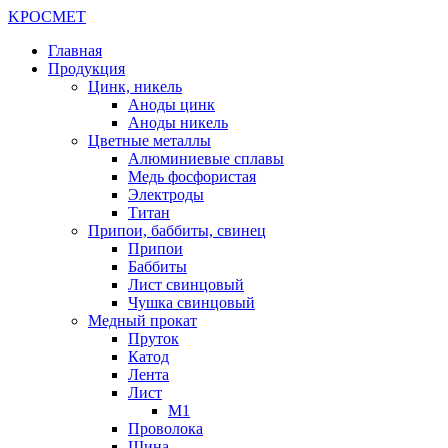
K
РОС
М
ЕТ
Главная
Продукция
Цинк, никель
Аноды цинк
Аноды никель
Цветные металлы
Алюминиевые сплавы
Медь фосфористая
Электроды
Титан
Припои, баббиты, свинец
Припои
Баббиты
Лист свинцовый
Чушка свинцовый
Медный прокат
Пруток
Катод
Лента
Лист
М1
Проволока
Шина