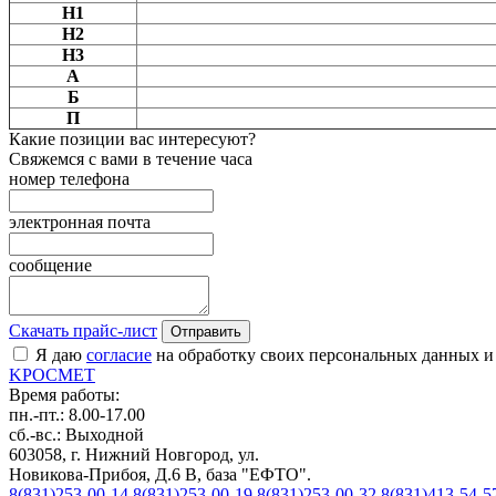
Н1
Н2
Н3
А
Б
П
Какие позиции вас интересуют?
Свяжемся с вами в течение часа
номер телефона
электронная почта
сообщение
Скачать прайс-лист
Отправить
Я даю
согласие
на обработку своих персональных данных и
K
РОС
М
ЕТ
Время работы:
пн.-пт.: 8.00-17.00
сб.-вс.: Выходной
603058, г. Нижний Новгород, ул.
Новикова-Прибоя, Д.6 В, база "ЕФТО".
8(831)253-00-14
8(831)253-00-19
8(831)253-00-32
8(831)413-54-5