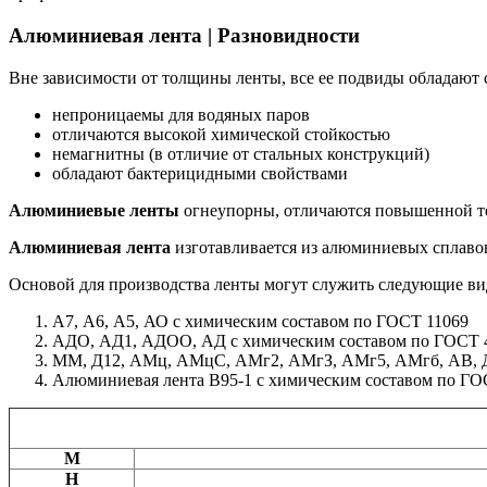
Алюминиевая лента | Разновидности
Вне зависимости от толщины ленты, все ее подвиды обладаю
непроницаемы для водяных паров
отличаются высокой химической стойкостью
немагнитны (в отличие от стальных конструкций)
обладают бактерицидными свойствами
Алюминиевые ленты
огнеупорны, отличаются повышенной т
Алюминиевая лента
изготавливается из алюминиевых сплавов
Основой для производства ленты могут служить следующие в
А7, А6, А5, АО с химическим составом по ГОСТ 11069
АДО, АД1, АДОО, АД с химическим составом по ГОСТ 
ММ, Д12, АМц, АМцС, АМг2, АМгЗ, АМг5, АМгб, АВ, Д1
Алюминиевая лента В95-1 с химическим составом по ГО
M
Н