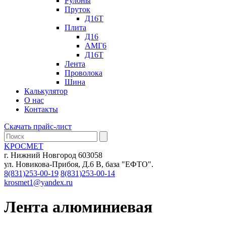
Рулоны
Пруток
Д16Т
Плита
Д16
АМГ6
Д16Т
Лента
Проволока
Шина
Калькулятор
О нас
Контакты
Скачать прайс-лист
KРОСМЕТ
г. Нижний Новгород 603058
ул. Новикова-Прибоя, Д.6 В, база "ЕФТО".
8(831)253-00-19
8(831)253-00-14
krosmet1@yandex.ru
Лента алюминиевая