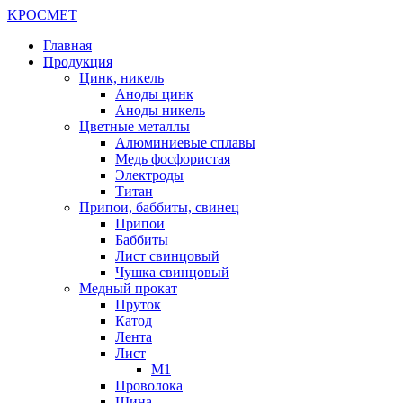
K
РОС
М
ЕТ
Главная
Продукция
Цинк, никель
Аноды цинк
Аноды никель
Цветные металлы
Алюминиевые сплавы
Медь фосфористая
Электроды
Титан
Припои, баббиты, свинец
Припои
Баббиты
Лист свинцовый
Чушка свинцовый
Медный прокат
Пруток
Катод
Лента
Лист
М1
Проволока
Шина