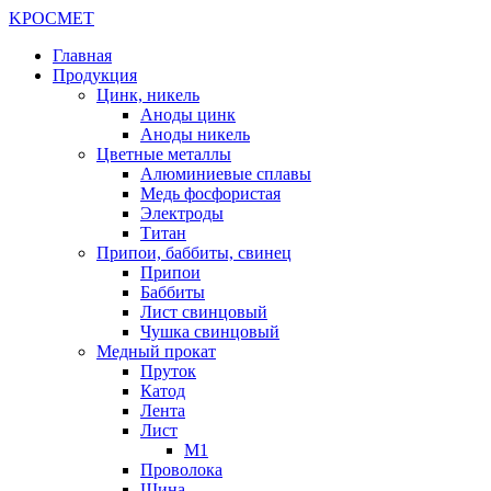
K
РОС
М
ЕТ
Главная
Продукция
Цинк, никель
Аноды цинк
Аноды никель
Цветные металлы
Алюминиевые сплавы
Медь фосфористая
Электроды
Титан
Припои, баббиты, свинец
Припои
Баббиты
Лист свинцовый
Чушка свинцовый
Медный прокат
Пруток
Катод
Лента
Лист
М1
Проволока
Шина