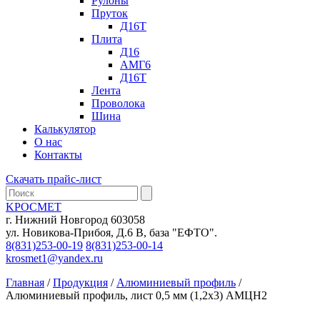
Рулоны
Пруток
Д16Т
Плита
Д16
АМГ6
Д16Т
Лента
Проволока
Шина
Калькулятор
О нас
Контакты
Скачать прайс-лист
KРОСМЕТ
г. Нижний Новгород 603058
ул. Новикова-Прибоя, Д.6 В, база "ЕФТО".
8(831)253-00-19
8(831)253-00-14
krosmet1@yandex.ru
Главная
/
Продукция
/
Алюминиевый профиль
/
Алюминиевый профиль, лист 0,5 мм (1,2х3) АМЦН2