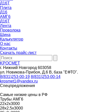
Д16Т
Плита
Д16
АМГ6
Д16Т
Лента
Проволока
Шина
Калькулятор
О нас
Контакты
Скачать прайс-лист
KРОСМЕТ
г. Нижний Новгород 603058
ул. Новикова-Прибоя, Д.6 В, база "ЕФТО".
8(831)253-00-19
8(831)253-00-14
krosmet1@yandex.ru
Спецпредложения
Самые низкие цены в РФ
Трубы АМГ6
22х2х3000
28х2,5х3000