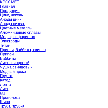
K
РОС
М
ЕТ
Главная
Продукция
Цинк, никель
Аноды цинк
Аноды никель
Цветные металлы
Алюминиевые сплавы
Медь фосфористая
Электроды
Титан
Припои, баббиты, свинец
Припои
Баббиты
Лист свинцовый
Чушка свинцовый
Медный прокат
Пруток
Катод
Лента
Лист
М1
Проволока
Шина
Труба, трубка