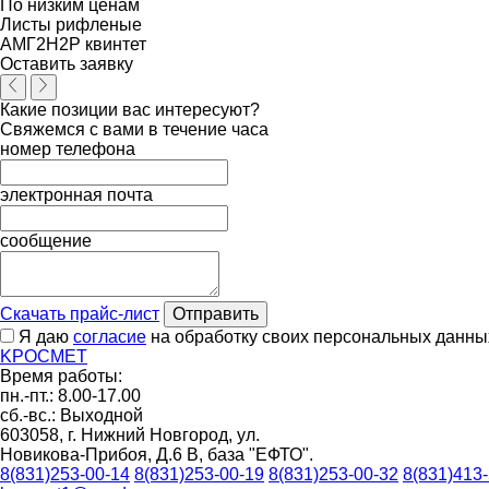
По низким ценам
Листы рифленые
АМГ2Н2Р квинтет
Оставить заявку
Какие позиции вас интересуют?
Свяжемся с вами в течение часа
номер телефона
электронная почта
сообщение
Скачать прайс-лист
Отправить
Я даю
согласие
на обработку своих персональных данны
K
РОС
М
ЕТ
Время работы:
пн.-пт.: 8.00-17.00
сб.-вс.: Выходной
603058, г. Нижний Новгород, ул.
Новикова-Прибоя, Д.6 В, база "ЕФТО".
8(831)253-00-14
8(831)253-00-19
8(831)253-00-32
8(831)413