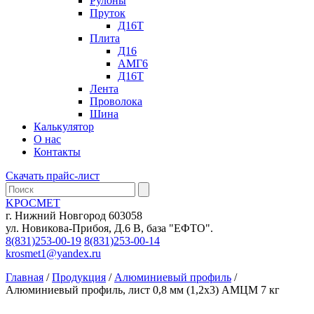
Рулоны
Пруток
Д16Т
Плита
Д16
АМГ6
Д16Т
Лента
Проволока
Шина
Калькулятор
О нас
Контакты
Скачать прайс-лист
KРОСМЕТ
г. Нижний Новгород 603058
ул. Новикова-Прибоя, Д.6 В, база "ЕФТО".
8(831)253-00-19
8(831)253-00-14
krosmet1@yandex.ru
Главная
/
Продукция
/
Алюминиевый профиль
/
Алюминиевый профиль, лист 0,8 мм (1,2х3) АМЦМ 7 кг