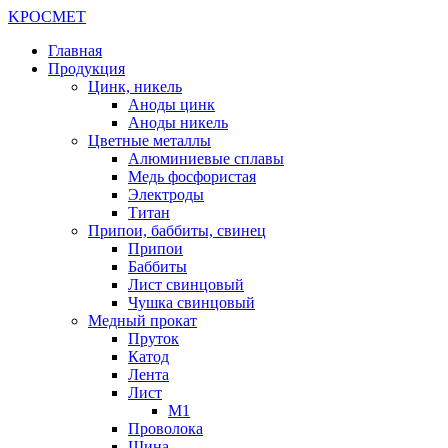
K
РОС
М
ЕТ
Главная
Продукция
Цинк, никель
Аноды цинк
Аноды никель
Цветные металлы
Алюминиевые сплавы
Медь фосфористая
Электроды
Титан
Припои, баббиты, свинец
Припои
Баббиты
Лист свинцовый
Чушка свинцовый
Медный прокат
Пруток
Катод
Лента
Лист
М1
Проволока
Шина