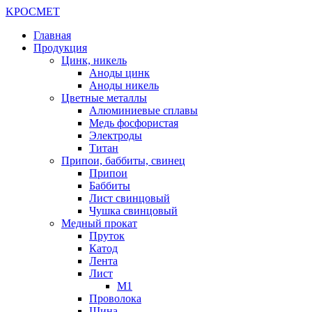
K
РОС
М
ЕТ
Главная
Продукция
Цинк, никель
Аноды цинк
Аноды никель
Цветные металлы
Алюминиевые сплавы
Медь фосфористая
Электроды
Титан
Припои, баббиты, свинец
Припои
Баббиты
Лист свинцовый
Чушка свинцовый
Медный прокат
Пруток
Катод
Лента
Лист
М1
Проволока
Шина