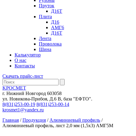
Рулоны
Пруток
Д16Т
Плита
Д16
АМГ6
Д16Т
Лента
Проволока
Шина
Калькулятор
О нас
Контакты
Скачать прайс-лист
KРОСМЕТ
г. Нижний Новгород 603058
ул. Новикова-Прибоя, Д.6 В, база "ЕФТО".
8(831)253-00-19
8(831)253-00-14
krosmet1@yandex.ru
Главная
/
Продукция
/
Алюминиевый профиль
/
Алюминиевый профиль, лист 2,0 мм (1,5х3) АМГ5М