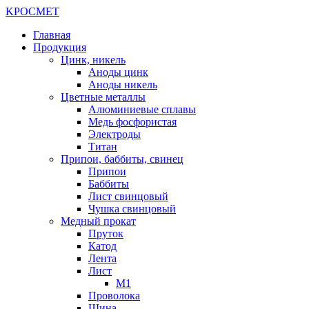
K
РОС
М
ЕТ
Главная
Продукция
Цинк, никель
Аноды цинк
Аноды никель
Цветные металлы
Алюминиевые сплавы
Медь фосфористая
Электроды
Титан
Припои, баббиты, свинец
Припои
Баббиты
Лист свинцовый
Чушка свинцовый
Медный прокат
Пруток
Катод
Лента
Лист
М1
Проволока
Шина