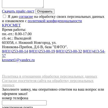
Скачать прайс-лист
Отправить
Я даю
согласие
на обработку своих персональных данных
и ознакомлен с
политикой конфиденциальности
K
РОС
М
ЕТ
Время работы:
пн.-пт.: 8.00-17.00
сб.-вс.: Выходной
603058, г. Нижний Новгород, ул.
Новикова-Прибоя, Д.6 В, база "ЕФТО".
8(831)253-00-14
8(831)253-00-19
8(831)253-00-32
8(831)413-54-
57
krosmet1@yandex.ru
Политика в отношении обработки персональных данных
Согласие посетителя сайта на обработку персональных
данных
Заполните заявку, мы оперативно ответим на ваш вопрос или
оформим заказ!
номер телефона
электронная почта