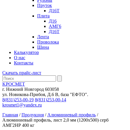
Рулоны
Пруток
Д16Т
Плита
Д16
АМГ6
Д16Т
Лента
Проволока
Шина
Калькулятор
О нас
Контакты
Скачать прайс-лист
KРОСМЕТ
г. Нижний Новгород 603058
ул. Новикова-Прибоя, Д.6 В, база "ЕФТО".
8(831)253-00-19
8(831)253-00-14
krosmet1@yandex.ru
Главная
/
Продукция
/
Алюминиевый профиль
/
Алюминиевый профиль, лист 2,0 мм (1200х500) серб
АМГ2НР 400 кг