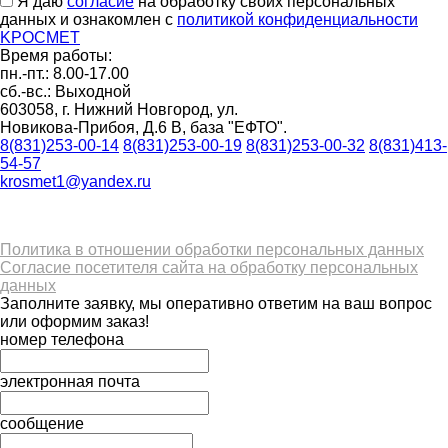
Я даю
согласие
на обработку своих персональных
данных и ознакомлен с
политикой конфиденциальности
K
РОС
М
ЕТ
Время работы:
пн.-пт.: 8.00-17.00
сб.-вс.: Выходной
603058, г. Нижний Новгород, ул.
Новикова-Прибоя, Д.6 В, база "ЕФТО".
8(831)253-00-14
8(831)253-00-19
8(831)253-00-32
8(831)413-
54-57
krosmet1@yandex.ru
Политика в отношении обработки персональных данных
Согласие посетителя сайта на обработку персональных
данных
Заполните заявку, мы оперативно ответим на ваш вопрос
или оформим заказ!
номер телефона
электронная почта
сообщение