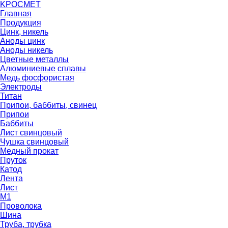
K
РОС
М
ЕТ
Главная
Продукция
Цинк, никель
Аноды цинк
Аноды никель
Цветные металлы
Алюминиевые сплавы
Медь фосфористая
Электроды
Титан
Припои, баббиты, свинец
Припои
Баббиты
Лист свинцовый
Чушка свинцовый
Медный прокат
Пруток
Катод
Лента
Лист
М1
Проволока
Шина
Труба, трубка