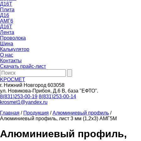
Д16Т
Плита
Д16
АМГ6
Д16Т
Лента
Проволока
Шина
Калькулятор
О нас
Контакты
Скачать прайс-лист
KРОСМЕТ
г. Нижний Новгород 603058
ул. Новикова-Прибоя, Д.6 В, база "ЕФТО".
8(831)253-00-19
8(831)253-00-14
krosmet1@yandex.ru
Главная
/
Продукция
/
Алюминиевый профиль
/
Алюминиевый профиль, лист 3 мм (1,2х3) АМГ5М
Алюминиевый профиль,