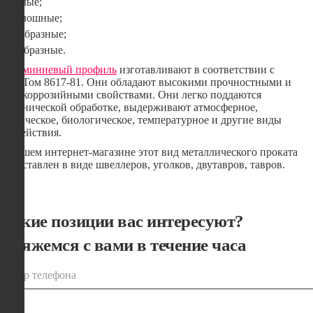
Полые;
Сплошные;
П-образные;
С-образные.
Алюминиевый профиль
изготавливают в соответствии с
ГОСТом 8617-81. Они обладают высокими прочностными и
антикоррозийными свойствами. Они легко поддаются
механической обработке, выдерживают атмосферное,
химическое, биологическое, температурное и другие виды
воздействия.
В нашем интернет-магазине этот вид металлического проката
представлен в виде швеллеров, уголков, двутавров, тавров.
Какие позиции вас интересуют?
Свяжемся с вами в течение часа
номер телефона