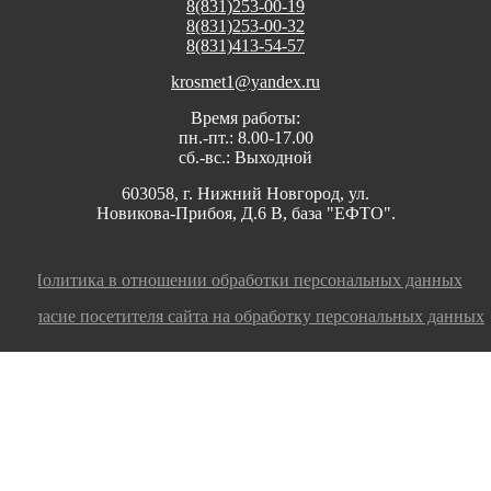
8(831)253-00-19
8(831)253-00-32
8(831)413-54-57
krosmet1@yandex.ru
Время работы:
пн.-пт.: 8.00-17.00
сб.-вс.: Выходной
603058, г. Нижний Новгород, ул.
Новикова-Прибоя, Д.6 В, база "ЕФТО".
Политика в отношении обработки персональных данных
Согласие посетителя сайта на обработку персональных данных
Заполните заявку, мы оперативно ответим на
ваш вопрос или оформим заказ!
номер телефона