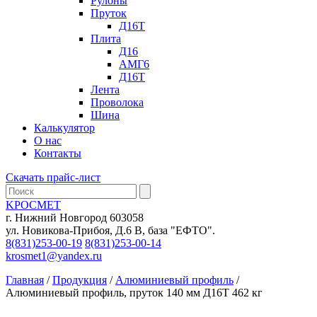
Рулоны
Пруток
Д16Т
Плита
Д16
АМГ6
Д16Т
Лента
Проволока
Шина
Калькулятор
О нас
Контакты
Скачать прайс-лист
KРОСМЕТ
г. Нижний Новгород 603058
ул. Новикова-Прибоя, Д.6 В, база "ЕФТО".
8(831)253-00-19
8(831)253-00-14
krosmet1@yandex.ru
Главная
/
Продукция
/
Алюминиевый профиль
/
Алюминиевый профиль, пруток 140 мм Д16Т 462 кг