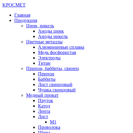
K
РОС
М
ЕТ
Главная
Продукция
Цинк, никель
Аноды цинк
Аноды никель
Цветные металлы
Алюминиевые сплавы
Медь фосфористая
Электроды
Титан
Припои, баббиты, свинец
Припои
Баббиты
Лист свинцовый
Чушка свинцовый
Медный прокат
Пруток
Катод
Лента
Лист
М1
Проволока
Шина