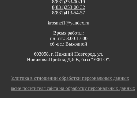
8(831)253-00-19
8(831)253-00-32
8(831)413-54-57
krosmet1@yandex.ru
Время работы:
пн.-пт.: 8.00-17.00
сб.-вс.: Выходной
603058, г. Нижний Новгород, ул.
Новикова-Прибоя, Д.6 В, база "ЕФТО".
Политика в отношении обработки персональных данных
Согласие посетителя сайта на обработку персональных данных
Заполните заявку, мы оперативно ответим на
ваш вопрос или оформим заказ!
номер телефона