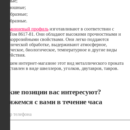
Полые;
Сплошные;
П-образные;
С-образные.
Алюминиевый профиль
изготавливают в соответствии с
ГОСТом 8617-81. Они обладают высокими прочностными и
антикоррозийными свойствами. Они легко поддаются
механической обработке, выдерживают атмосферное,
химическое, биологическое, температурное и другие виды
воздействия.
В нашем интернет-магазине этот вид металлического проката
представлен в виде швеллеров, уголков, двутавров, тавров.
Какие позиции вас интересуют?
Свяжемся с вами в течение часа
номер телефона