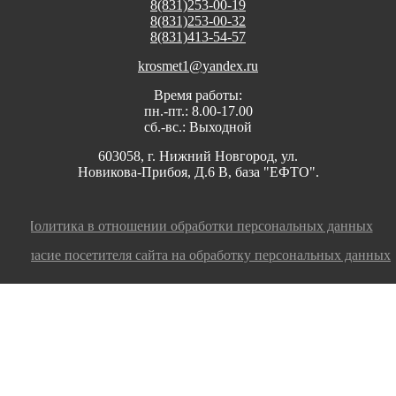
8(831)253-00-19
8(831)253-00-32
8(831)413-54-57
krosmet1@yandex.ru
Время работы:
пн.-пт.: 8.00-17.00
сб.-вс.: Выходной
603058, г. Нижний Новгород, ул.
Новикова-Прибоя, Д.6 В, база "ЕФТО".
Политика в отношении обработки персональных данных
Согласие посетителя сайта на обработку персональных данных
Заполните заявку, мы оперативно ответим на
ваш вопрос или оформим заказ!
номер телефона