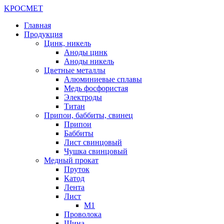
K
РОС
М
ЕТ
Главная
Продукция
Цинк, никель
Аноды цинк
Аноды никель
Цветные металлы
Алюминиевые сплавы
Медь фосфористая
Электроды
Титан
Припои, баббиты, свинец
Припои
Баббиты
Лист свинцовый
Чушка свинцовый
Медный прокат
Пруток
Катод
Лента
Лист
М1
Проволока
Шина