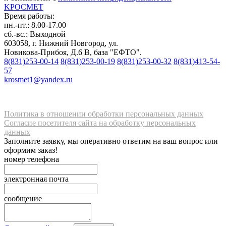
K
РОС
М
ЕТ
Время работы:
пн.-пт.: 8.00-17.00
сб.-вс.: Выходной
603058, г. Нижний Новгород, ул.
Новикова-Прибоя, Д.6 В, база "ЕФТО".
8(831)253-00-14
8(831)253-00-19
8(831)253-00-32
8(831)413-54-
57
krosmet1@yandex.ru
Политика в отношении обработки персональных данных
Согласие посетителя сайта на обработку персональных
данных
Заполните заявку, мы оперативно ответим на ваш вопрос или
оформим заказ!
номер телефона
электронная почта
сообщение