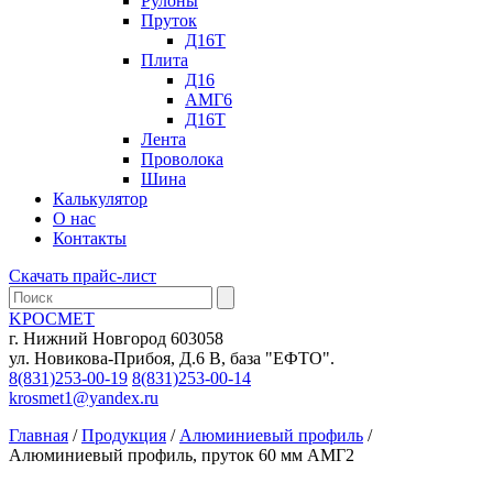
Рулоны
Пруток
Д16Т
Плита
Д16
АМГ6
Д16Т
Лента
Проволока
Шина
Калькулятор
О нас
Контакты
Скачать прайс-лист
KРОСМЕТ
г. Нижний Новгород 603058
ул. Новикова-Прибоя, Д.6 В, база "ЕФТО".
8(831)253-00-19
8(831)253-00-14
krosmet1@yandex.ru
Главная
/
Продукция
/
Алюминиевый профиль
/
Алюминиевый профиль, пруток 60 мм АМГ2