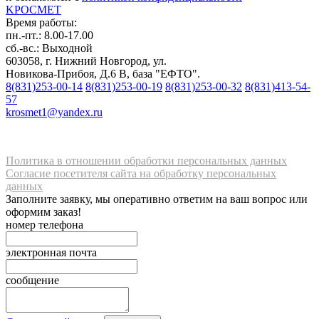
K
РОС
М
ЕТ
Время работы:
пн.-пт.: 8.00-17.00
сб.-вс.: Выходной
603058, г. Нижний Новгород, ул.
Новикова-Прибоя, Д.6 В, база "ЕФТО".
8(831)253-00-14
8(831)253-00-19
8(831)253-00-32
8(831)413-54-
57
krosmet1@yandex.ru
Политика в отношении обработки персональных данных
Согласие посетителя сайта на обработку персональных
данных
Заполните заявку, мы оперативно ответим на ваш вопрос или
оформим заказ!
номер телефона
электронная почта
сообщение