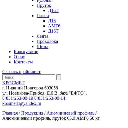
Рулоны
Пруток
Д16Т
Плита
Д16
АМГ6
Д16Т
Лента
Проволока
Шина
Калькулятор
О нас
Контакты
Скачать прайс-лист
KРОСМЕТ
г. Нижний Новгород 603058
ул. Новикова-Прибоя, Д.6 В, база "ЕФТО".
8(831)253-00-19
8(831)253-00-14
krosmet1@yandex.ru
Главная
/
Продукция
/
Алюминиевый профиль
/
Алюминиевый профиль, пруток 65,0 АМГ6 50 кг