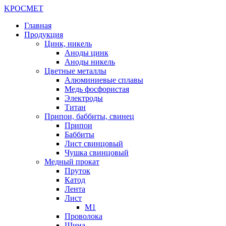
K
РОС
М
ЕТ
Главная
Продукция
Цинк, никель
Аноды цинк
Аноды никель
Цветные металлы
Алюминиевые сплавы
Медь фосфористая
Электроды
Титан
Припои, баббиты, свинец
Припои
Баббиты
Лист свинцовый
Чушка свинцовый
Медный прокат
Пруток
Катод
Лента
Лист
М1
Проволока
Шина