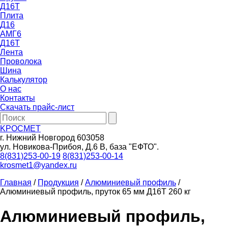
Д16Т
Плита
Д16
АМГ6
Д16Т
Лента
Проволока
Шина
Калькулятор
О нас
Контакты
Скачать прайс-лист
KРОСМЕТ
г. Нижний Новгород 603058
ул. Новикова-Прибоя, Д.6 В, база "ЕФТО".
8(831)253-00-19
8(831)253-00-14
krosmet1@yandex.ru
Главная
/
Продукция
/
Алюминиевый профиль
/
Алюминиевый профиль, пруток 65 мм Д16Т 260 кг
Алюминиевый профиль,