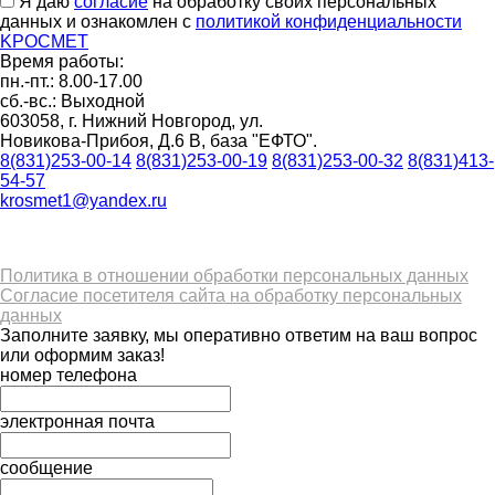
Я даю
согласие
на обработку своих персональных
данных и ознакомлен с
политикой конфиденциальности
K
РОС
М
ЕТ
Время работы:
пн.-пт.: 8.00-17.00
сб.-вс.: Выходной
603058, г. Нижний Новгород, ул.
Новикова-Прибоя, Д.6 В, база "ЕФТО".
8(831)253-00-14
8(831)253-00-19
8(831)253-00-32
8(831)413-
54-57
krosmet1@yandex.ru
Политика в отношении обработки персональных данных
Согласие посетителя сайта на обработку персональных
данных
Заполните заявку, мы оперативно ответим на ваш вопрос
или оформим заказ!
номер телефона
электронная почта
сообщение