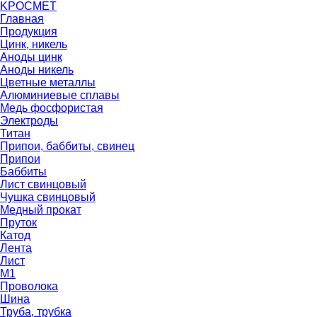
K
РОС
М
ЕТ
Главная
Продукция
Цинк, никель
Аноды цинк
Аноды никель
Цветные металлы
Алюминиевые сплавы
Медь фосфористая
Электроды
Титан
Припои, баббиты, свинец
Припои
Баббиты
Лист свинцовый
Чушка свинцовый
Медный прокат
Пруток
Катод
Лента
Лист
М1
Проволока
Шина
Труба, трубка