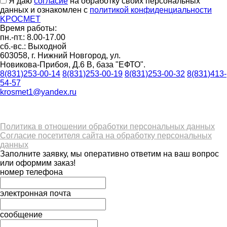
Я даю
согласие
на обработку своих персональных
данных и ознакомлен с
политикой конфиденциальности
K
РОС
М
ЕТ
Время работы:
пн.-пт.: 8.00-17.00
сб.-вс.: Выходной
603058, г. Нижний Новгород, ул.
Новикова-Прибоя, Д.6 В, база "ЕФТО".
8(831)253-00-14
8(831)253-00-19
8(831)253-00-32
8(831)413-
54-57
krosmet1@yandex.ru
Политика в отношении обработки персональных данных
Согласие посетителя сайта на обработку персональных
данных
Заполните заявку, мы оперативно ответим на ваш вопрос
или оформим заказ!
номер телефона
электронная почта
сообщение