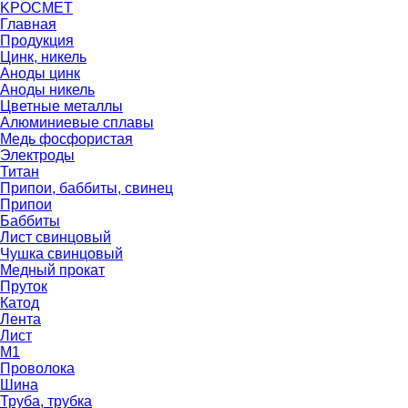
K
РОС
М
ЕТ
Главная
Продукция
Цинк, никель
Аноды цинк
Аноды никель
Цветные металлы
Алюминиевые сплавы
Медь фосфористая
Электроды
Титан
Припои, баббиты, свинец
Припои
Баббиты
Лист свинцовый
Чушка свинцовый
Медный прокат
Пруток
Катод
Лента
Лист
М1
Проволока
Шина
Труба, трубка