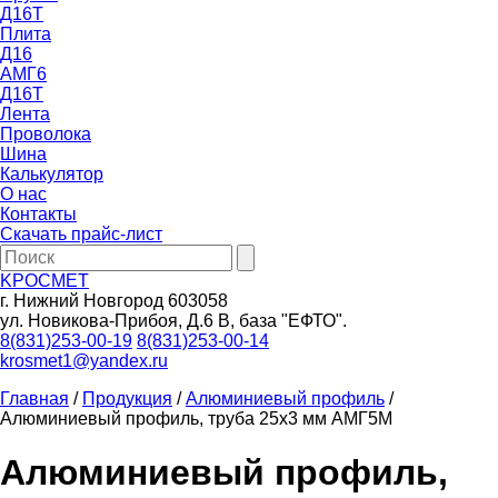
Д16Т
Плита
Д16
АМГ6
Д16Т
Лента
Проволока
Шина
Калькулятор
О нас
Контакты
Скачать прайс-лист
KРОСМЕТ
г. Нижний Новгород 603058
ул. Новикова-Прибоя, Д.6 В, база "ЕФТО".
8(831)253-00-19
8(831)253-00-14
krosmet1@yandex.ru
Главная
/
Продукция
/
Алюминиевый профиль
/
Алюминиевый профиль, труба 25х3 мм АМГ5М
Алюминиевый профиль,