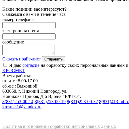
Какие позиции вас интересуют?
Свяжемся с вами в течение часа
номер телефона
электронная почта
сообщение
Скачать прайс-лист
Отправить
Я даю
согласие
на обработку своих персональных данных и
K
РОС
М
ЕТ
Время работы:
пн.-пт.: 8.00-17.00
сб.-вс.: Выходной
603058, г. Нижний Новгород, ул.
Новикова-Прибоя, Д.6 В, база "ЕФТО".
8(831)253-00-14
8(831)253-00-19
8(831)253-00-32
8(831)413-54-5
krosmet1@yandex.ru
Политика в отношении обработки персональных данных