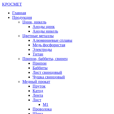
K
РОС
М
ЕТ
Главная
Продукция
Цинк, никель
Аноды цинк
Аноды никель
Цветные металлы
Алюминиевые сплавы
Медь фосфористая
Электроды
Титан
Припои, баббиты, свинец
Припои
Баббиты
Лист свинцовый
Чушка свинцовый
Медный прокат
Пруток
Катод
Лента
Лист
М1
Проволока
Шина