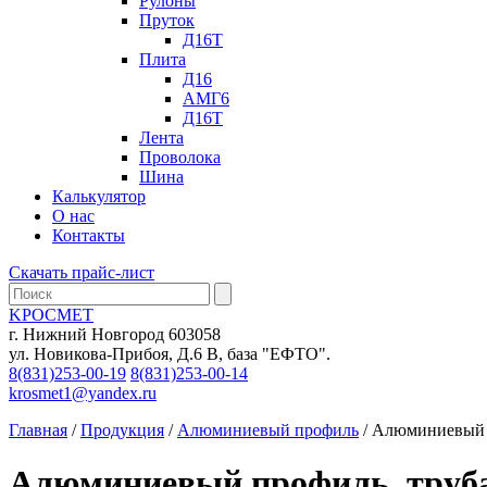
Рулоны
Пруток
Д16Т
Плита
Д16
АМГ6
Д16Т
Лента
Проволока
Шина
Калькулятор
О нас
Контакты
Скачать прайс-лист
KРОСМЕТ
г. Нижний Новгород 603058
ул. Новикова-Прибоя, Д.6 В, база "ЕФТО".
8(831)253-00-19
8(831)253-00-14
krosmet1@yandex.ru
Главная
/
Продукция
/
Алюминиевый профиль
/ Алюминиевый 
Алюминиевый профиль, труба