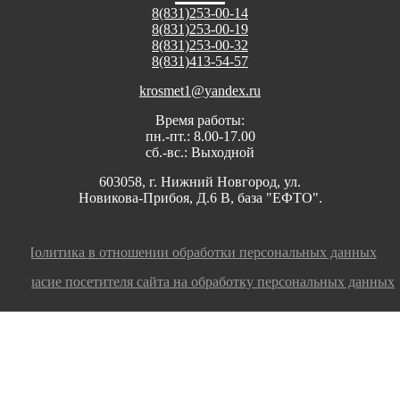
8(831)253-00-14
8(831)253-00-19
8(831)253-00-32
8(831)413-54-57
krosmet1@yandex.ru
Время работы:
пн.-пт.: 8.00-17.00
сб.-вс.: Выходной
603058, г. Нижний Новгород, ул.
Новикова-Прибоя, Д.6 В, база "ЕФТО".
Политика в отношении обработки персональных данных
Согласие посетителя сайта на обработку персональных данных
Заполните заявку, мы оперативно ответим на
ваш вопрос или оформим заказ!