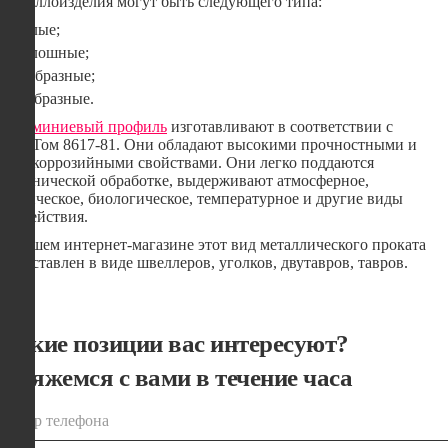
Металлоизделия могут быть следующего типа:
Полые;
Сплошные;
П-образные;
С-образные.
Алюминиевый профиль
изготавливают в соответствии с
ГОСТом 8617-81. Они обладают высокими прочностными и
антикоррозийными свойствами. Они легко поддаются
механической обработке, выдерживают атмосферное,
химическое, биологическое, температурное и другие виды
воздействия.
В нашем интернет-магазине этот вид металлического проката
представлен в виде швеллеров, уголков, двутавров, тавров.
Какие позиции вас интересуют?
Свяжемся с вами в течение часа
номер телефона