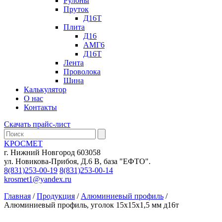
Рулоны
Пруток
Д16Т
Плита
Д16
АМГ6
Д16Т
Лента
Проволока
Шина
Калькулятор
О нас
Контакты
Скачать прайс-лист
KРОСМЕТ
г. Нижний Новгород 603058
ул. Новикова-Прибоя, Д.6 В, база "ЕФТО".
8(831)253-00-19
8(831)253-00-14
krosmet1@yandex.ru
Главная
/
Продукция
/
Алюминиевый профиль
/
Алюминиевый профиль, уголок 15х15х1,5 мм д16т