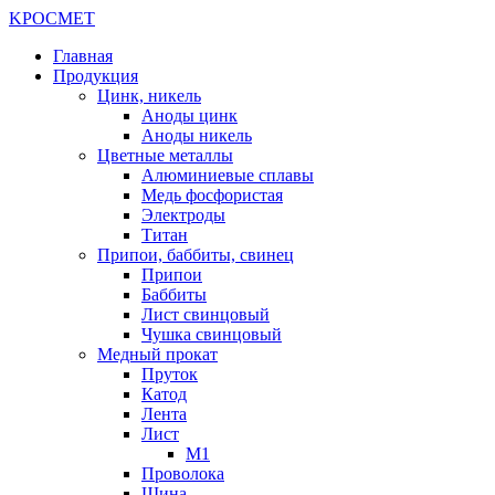
K
РОС
М
ЕТ
Главная
Продукция
Цинк, никель
Аноды цинк
Аноды никель
Цветные металлы
Алюминиевые сплавы
Медь фосфористая
Электроды
Титан
Припои, баббиты, свинец
Припои
Баббиты
Лист свинцовый
Чушка свинцовый
Медный прокат
Пруток
Катод
Лента
Лист
М1
Проволока
Шина