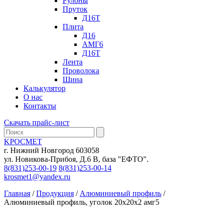
Рулоны
Пруток
Д16Т
Плита
Д16
АМГ6
Д16Т
Лента
Проволока
Шина
Калькулятор
О нас
Контакты
Скачать прайс-лист
KРОСМЕТ
г. Нижний Новгород 603058
ул. Новикова-Прибоя, Д.6 В, база "ЕФТО".
8(831)253-00-19
8(831)253-00-14
krosmet1@yandex.ru
Главная
/
Продукция
/
Алюминиевый профиль
/
Алюминиевый профиль, уголок 20х20х2 амг5