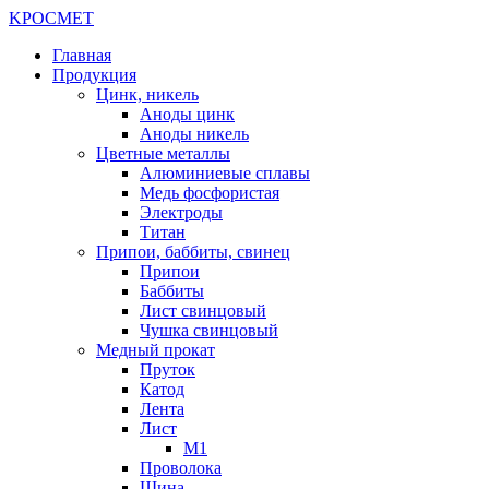
K
РОС
М
ЕТ
Главная
Продукция
Цинк, никель
Аноды цинк
Аноды никель
Цветные металлы
Алюминиевые сплавы
Медь фосфористая
Электроды
Титан
Припои, баббиты, свинец
Припои
Баббиты
Лист свинцовый
Чушка свинцовый
Медный прокат
Пруток
Катод
Лента
Лист
М1
Проволока
Шина