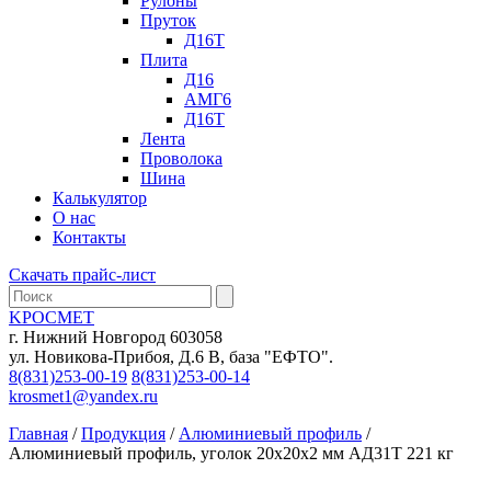
Рулоны
Пруток
Д16Т
Плита
Д16
АМГ6
Д16Т
Лента
Проволока
Шина
Калькулятор
О нас
Контакты
Скачать прайс-лист
KРОСМЕТ
г. Нижний Новгород 603058
ул. Новикова-Прибоя, Д.6 В, база "ЕФТО".
8(831)253-00-19
8(831)253-00-14
krosmet1@yandex.ru
Главная
/
Продукция
/
Алюминиевый профиль
/
Алюминиевый профиль, уголок 20х20х2 мм АД31Т 221 кг