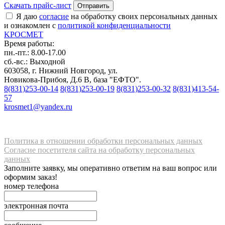
Скачать прайс-лист
Отправить
Я даю
согласие
на обработку своих персональных данных
и ознакомлен с
политикой конфиденциальности
K
РОС
М
ЕТ
Время работы:
пн.-пт.: 8.00-17.00
сб.-вс.: Выходной
603058, г. Нижний Новгород, ул.
Новикова-Прибоя, Д.6 В, база "ЕФТО".
8(831)253-00-14
8(831)253-00-19
8(831)253-00-32
8(831)413-54-
57
krosmet1@yandex.ru
Политика в отношении обработки персональных данных
Согласие посетителя сайта на обработку персональных
данных
Заполните заявку, мы оперативно ответим на ваш вопрос или
оформим заказ!
номер телефона
электронная почта