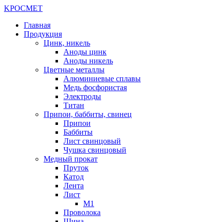
K
РОС
М
ЕТ
Главная
Продукция
Цинк, никель
Аноды цинк
Аноды никель
Цветные металлы
Алюминиевые сплавы
Медь фосфористая
Электроды
Титан
Припои, баббиты, свинец
Припои
Баббиты
Лист свинцовый
Чушка свинцовый
Медный прокат
Пруток
Катод
Лента
Лист
М1
Проволока
Шина