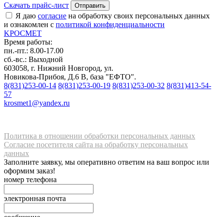
Скачать прайс-лист
Отправить
Я даю
согласие
на обработку своих персональных данных
и ознакомлен с
политикой конфиденциальности
K
РОС
М
ЕТ
Время работы:
пн.-пт.: 8.00-17.00
сб.-вс.: Выходной
603058, г. Нижний Новгород, ул.
Новикова-Прибоя, Д.6 В, база "ЕФТО".
8(831)253-00-14
8(831)253-00-19
8(831)253-00-32
8(831)413-54-
57
krosmet1@yandex.ru
Политика в отношении обработки персональных данных
Согласие посетителя сайта на обработку персональных
данных
Заполните заявку, мы оперативно ответим на ваш вопрос или
оформим заказ!
номер телефона
электронная почта