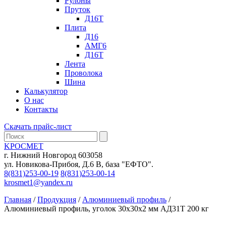
Рулоны
Пруток
Д16Т
Плита
Д16
АМГ6
Д16Т
Лента
Проволока
Шина
Калькулятор
О нас
Контакты
Скачать прайс-лист
KРОСМЕТ
г. Нижний Новгород 603058
ул. Новикова-Прибоя, Д.6 В, база "ЕФТО".
8(831)253-00-19
8(831)253-00-14
krosmet1@yandex.ru
Главная
/
Продукция
/
Алюминиевый профиль
/
Алюминиевый профиль, уголок 30х30х2 мм АД31Т 200 кг