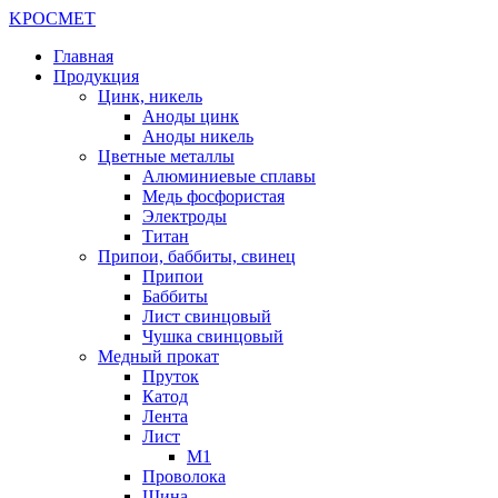
K
РОС
М
ЕТ
Главная
Продукция
Цинк, никель
Аноды цинк
Аноды никель
Цветные металлы
Алюминиевые сплавы
Медь фосфористая
Электроды
Титан
Припои, баббиты, свинец
Припои
Баббиты
Лист свинцовый
Чушка свинцовый
Медный прокат
Пруток
Катод
Лента
Лист
М1
Проволока
Шина