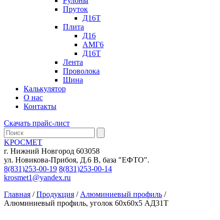
Рулоны
Пруток
Д16Т
Плита
Д16
АМГ6
Д16Т
Лента
Проволока
Шина
Калькулятор
О нас
Контакты
Скачать прайс-лист
KРОСМЕТ
г. Нижний Новгород 603058
ул. Новикова-Прибоя, Д.6 В, база "ЕФТО".
8(831)253-00-19
8(831)253-00-14
krosmet1@yandex.ru
Главная
/
Продукция
/
Алюминиевый профиль
/
Алюминиевый профиль, уголок 60х60х5 АД31Т