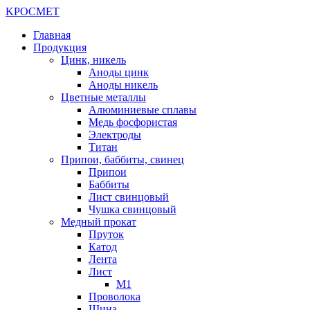
K
РОС
М
ЕТ
Главная
Продукция
Цинк, никель
Аноды цинк
Аноды никель
Цветные металлы
Алюминиевые сплавы
Медь фосфористая
Электроды
Титан
Припои, баббиты, свинец
Припои
Баббиты
Лист свинцовый
Чушка свинцовый
Медный прокат
Пруток
Катод
Лента
Лист
М1
Проволока
Шина