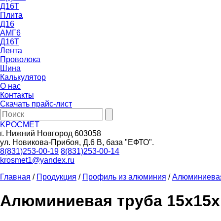
Д16Т
Плита
Д16
АМГ6
Д16Т
Лента
Проволока
Шина
Калькулятор
О нас
Контакты
Скачать прайс-лист
KРОСМЕТ
г. Нижний Новгород 603058
ул. Новикова-Прибоя, Д.6 В, база "ЕФТО".
8(831)253-00-19
8(831)253-00-14
krosmet1@yandex.ru
Главная
/
Продукция
/
Профиль из алюминия
/
Алюминиевая
Алюминиевая труба 15х15х