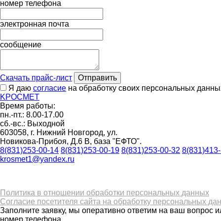
номер телефона
электронная почта
сообщение
Скачать прайс-лист
Отправить
Я даю
согласие
на обработку своих персональных данны
K
РОС
М
ЕТ
Время работы:
пн.-пт.: 8.00-17.00
сб.-вс.: Выходной
603058, г. Нижний Новгород, ул.
Новикова-Прибоя, Д.6 В, база "ЕФТО".
8(831)253-00-14
8(831)253-00-19
8(831)253-00-32
8(831)413
krosmet1@yandex.ru
Политика в отношении обработки персональных данных
Согласие посетителя сайта на обработку персональных да
Заполните заявку, мы оперативно ответим на ваш вопрос и
номер телефона