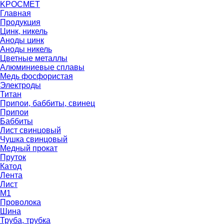
K
РОС
М
ЕТ
Главная
Продукция
Цинк, никель
Аноды цинк
Аноды никель
Цветные металлы
Алюминиевые сплавы
Медь фосфористая
Электроды
Титан
Припои, баббиты, свинец
Припои
Баббиты
Лист свинцовый
Чушка свинцовый
Медный прокат
Пруток
Катод
Лента
Лист
М1
Проволока
Шина
Труба, трубка