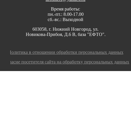
Время работы:
пн.-пт.: 8.00-17.00
сб.-вс.: Выходной
603058, г. Нижний Новгород, ул.
Новикова-Прибоя, Д.6 В, база "ЕФТО".
Политика в отношении обработки персональных данных
Согласие посетителя сайта на обработку персональных данных
Заполните заявку, мы оперативно ответим на
ваш вопрос или оформим заказ!
номер телефона
электронная почта