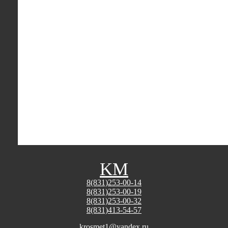
K
М
8(831)253-00-14
8(831)253-00-19
8(831)253-00-32
8(831)413-54-57
krosmet1@yandex.ru