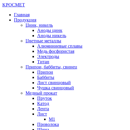
K
РОС
М
ЕТ
Главная
Продукция
Цинк, никель
Аноды цинк
Аноды никель
Цветные металлы
Алюминиевые сплавы
Медь фосфористая
Электроды
Титан
Припои, баббиты, свинец
Припои
Баббиты
Лист свинцовый
Чушка свинцовый
Медный прокат
Пруток
Катод
Лента
Лист
М1
Проволока
Шина