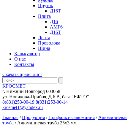
Рулоны
Пруток
Д16Т
Плита
Д16
АМГ6
Д16Т
Лента
Проволока
Шина
Калькулятор
О нас
Контакты
Скачать прайс-лист
KРОСМЕТ
г. Нижний Новгород 603058
ул. Новикова-Прибоя, Д.6 В, база "ЕФТО".
8(831)253-00-19
8(831)253-00-14
krosmet1@yandex.ru
Главная
/
Продукция
/
Профиль из алюминия
/
Алюминиевая
труба
/ Алюминиевая труба 25х3 мм