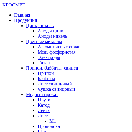
K
РОС
М
ЕТ
Главная
Продукция
Цинк, никель
Аноды цинк
Аноды никель
Цветные металлы
Алюминиевые сплавы
Медь фосфористая
Электроды
Титан
Припои, баббиты, свинец
Припои
Баббиты
Лист свинцовый
Чушка свинцовый
Медный прокат
Пруток
Катод
Лента
Лист
М1
Проволока
Шина