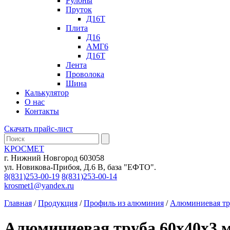
Рулоны
Пруток
Д16Т
Плита
Д16
АМГ6
Д16Т
Лента
Проволока
Шина
Калькулятор
О нас
Контакты
Скачать прайс-лист
KРОСМЕТ
г. Нижний Новгород 603058
ул. Новикова-Прибоя, Д.6 В, база "ЕФТО".
8(831)253-00-19
8(831)253-00-14
krosmet1@yandex.ru
Главная
/
Продукция
/
Профиль из алюминия
/
Алюминиевая тр
Алюминиевая труба 60х40х3 