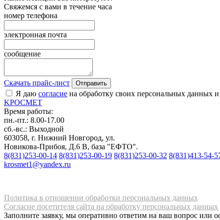
Свяжемся с вами в течение часа
номер телефона
электронная почта
сообщение
Скачать прайс-лист
Отправить
Я даю
согласие
на обработку своих персональных данных и
K
РОС
М
ЕТ
Время работы:
пн.-пт.: 8.00-17.00
сб.-вс.: Выходной
603058, г. Нижний Новгород, ул.
Новикова-Прибоя, Д.6 В, база "ЕФТО".
8(831)253-00-14
8(831)253-00-19
8(831)253-00-32
8(831)413-54-5
krosmet1@yandex.ru
Политика в отношении обработки персональных данных
Согласие посетителя сайта на обработку персональных данных
Заполните заявку, мы оперативно ответим на ваш вопрос или о