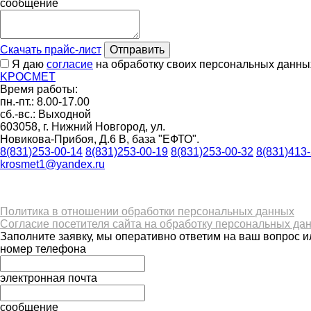
сообщение
Скачать прайс-лист
Отправить
Я даю
согласие
на обработку своих персональных данны
K
РОС
М
ЕТ
Время работы:
пн.-пт.: 8.00-17.00
сб.-вс.: Выходной
603058, г. Нижний Новгород, ул.
Новикова-Прибоя, Д.6 В, база "ЕФТО".
8(831)253-00-14
8(831)253-00-19
8(831)253-00-32
8(831)413
krosmet1@yandex.ru
Политика в отношении обработки персональных данных
Согласие посетителя сайта на обработку персональных да
Заполните заявку, мы оперативно ответим на ваш вопрос и
номер телефона
электронная почта
сообщение