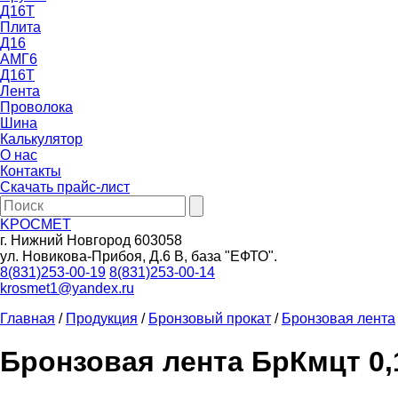
Д16Т
Плита
Д16
АМГ6
Д16Т
Лента
Проволока
Шина
Калькулятор
О нас
Контакты
Скачать прайс-лист
KРОСМЕТ
г. Нижний Новгород 603058
ул. Новикова-Прибоя, Д.6 В, база "ЕФТО".
8(831)253-00-19
8(831)253-00-14
krosmet1@yandex.ru
Главная
/
Продукция
/
Бронзовый прокат
/
Бронзовая лента
Бронзовая лента БрКмцт 0