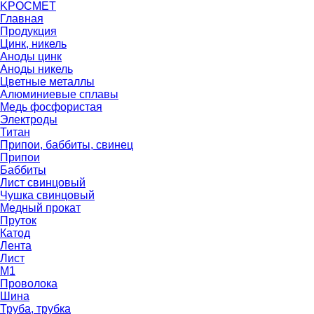
K
РОС
М
ЕТ
Главная
Продукция
Цинк, никель
Аноды цинк
Аноды никель
Цветные металлы
Алюминиевые сплавы
Медь фосфористая
Электроды
Титан
Припои, баббиты, свинец
Припои
Баббиты
Лист свинцовый
Чушка свинцовый
Медный прокат
Пруток
Катод
Лента
Лист
М1
Проволока
Шина
Труба, трубка