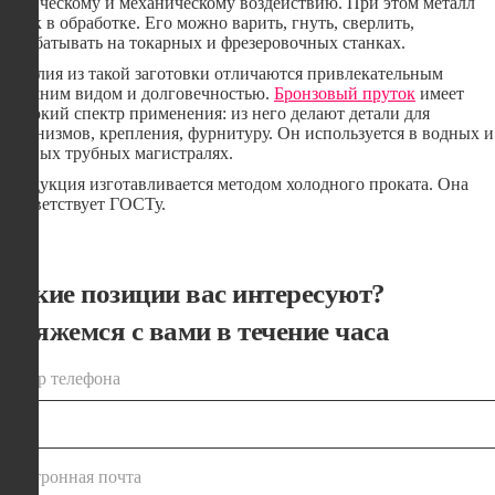
химическому и механическому воздействию. При этом металл
легок в обработке. Его можно варить, гнуть, сверлить,
обрабатывать на токарных и фрезеровочных станках.
Изделия из такой заготовки отличаются привлекательным
внешним видом и долговечностью.
Бронзовый пруток
имеет
широкий спектр применения: из него делают детали для
механизмов, крепления, фурнитуру. Он используется в водных и
газовых трубных магистралях.
Продукция изготавливается методом холодного проката. Она
соответствует ГОСТу.
Какие позиции вас интересуют?
Свяжемся с вами в течение часа
номер телефона
электронная почта