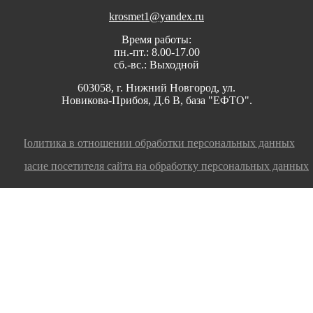
krosmet1@yandex.ru
Время работы:
пн.-пт.: 8.00-17.00
сб.-вс.: Выходной
603058, г. Нижний Новгород, ул.
Новикова-Прибоя, Д.6 В, база "ЕФТО".
Политика в отношении обработки персональных данных
Согласие посетителя сайта на обработку персональных данных
Заполните заявку, мы оперативно ответим на
ваш вопрос или оформим заказ!
номер телефона