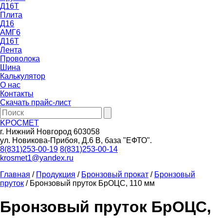
Д16Т
Плита
Д16
АМГ6
Д16Т
Лента
Проволока
Шина
Калькулятор
О нас
Контакты
Скачать прайс-лист
KРОСМЕТ
г. Нижний Новгород 603058
ул. Новикова-Прибоя, Д.6 В, база "ЕФТО".
8(831)253-00-19
8(831)253-00-14
krosmet1@yandex.ru
Главная
/
Продукция
/
Бронзовый прокат
/
Бронзовый
пруток
/ Бронзовый пруток БрОЦС, 110 мм
Бронзовый пруток БрОЦС,