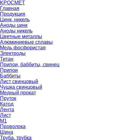
K
РОС
М
ЕТ
Главная
Продукция
Цинк, никель
Аноды цинк
Аноды никель
Цветные металлы
Алюминиевые сплавы
Медь фосфористая
Электроды
Титан
Припои, баббиты, свинец
Припои
Баббиты
Лист свинцовый
Чушка свинцовый
Медный прокат
Пруток
Катод
Лента
Лист
М1
Проволока
Шина
Труба, трубка