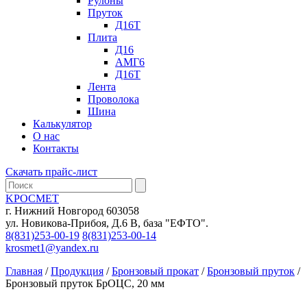
Рулоны
Пруток
Д16Т
Плита
Д16
АМГ6
Д16Т
Лента
Проволока
Шина
Калькулятор
О нас
Контакты
Скачать прайс-лист
KРОСМЕТ
г. Нижний Новгород 603058
ул. Новикова-Прибоя, Д.6 В, база "ЕФТО".
8(831)253-00-19
8(831)253-00-14
krosmet1@yandex.ru
Главная
/
Продукция
/
Бронзовый прокат
/
Бронзовый пруток
/
Бронзовый пруток БрОЦС, 20 мм