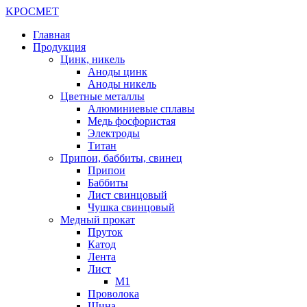
K
РОС
М
ЕТ
Главная
Продукция
Цинк, никель
Аноды цинк
Аноды никель
Цветные металлы
Алюминиевые сплавы
Медь фосфористая
Электроды
Титан
Припои, баббиты, свинец
Припои
Баббиты
Лист свинцовый
Чушка свинцовый
Медный прокат
Пруток
Катод
Лента
Лист
М1
Проволока
Шина