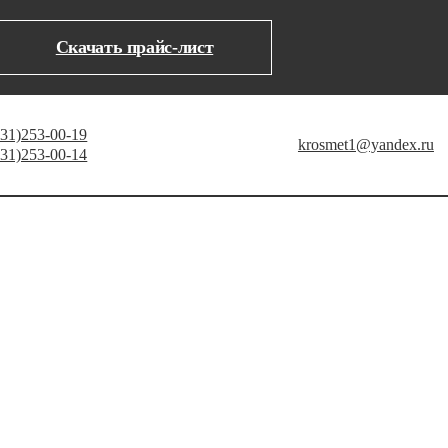
Скачать прайс-лист
831)253-00-19
krosmet1@yandex.ru
831)253-00-14