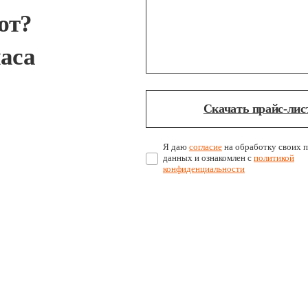
ют?
часа
Скачать прайс-лис
Я даю
согласие
на обработку своих 
данных и ознакомлен с
политикой
конфиденциальности