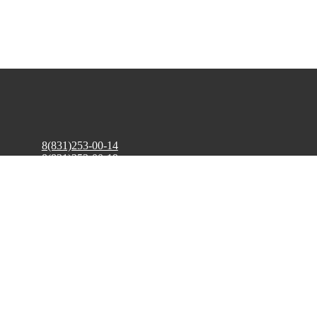
8(831)253-00-14
8(831)253-00-19
krosmet1@yandex.ru
8(831)253-00-32
8(831)413-54-57
Согласие посетителя сайта на обработку персональных данных