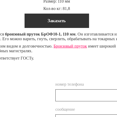
Размер: 110 мм
Кол-во кг: 81,8
Заказать
тся
бронзовый пруток БрОФ10-1, 110 мм
. Он изготавливается 
 Его можно варить, гнуть, сверлить, обрабатывать на токарных 
ним видом и долговечностью.
Бронзовый пруток
имеет широкий с
бных магистралях.
ответствует ГОСТу.
номер телефона
сообщение