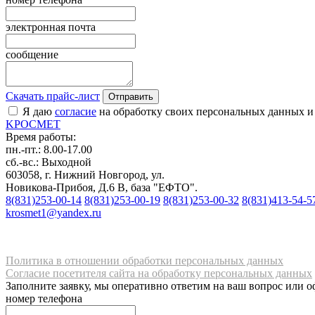
электронная почта
сообщение
Скачать прайс-лист
Отправить
Я даю
согласие
на обработку своих персональных данных и
K
РОС
М
ЕТ
Время работы:
пн.-пт.: 8.00-17.00
сб.-вс.: Выходной
603058, г. Нижний Новгород, ул.
Новикова-Прибоя, Д.6 В, база "ЕФТО".
8(831)253-00-14
8(831)253-00-19
8(831)253-00-32
8(831)413-54-5
krosmet1@yandex.ru
Политика в отношении обработки персональных данных
Согласие посетителя сайта на обработку персональных данных
Заполните заявку, мы оперативно ответим на ваш вопрос или о
номер телефона