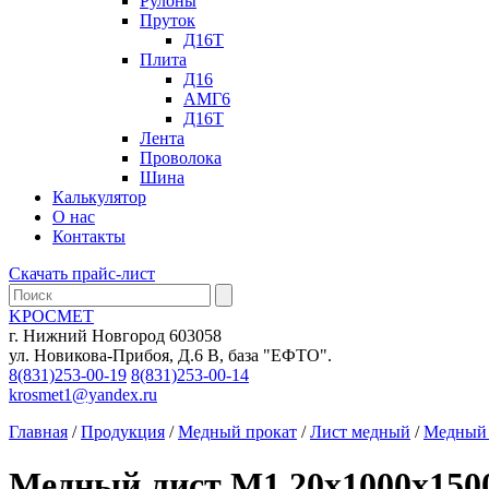
Рулоны
Пруток
Д16Т
Плита
Д16
АМГ6
Д16Т
Лента
Проволока
Шина
Калькулятор
О нас
Контакты
Скачать прайс-лист
KРОСМЕТ
г. Нижний Новгород 603058
ул. Новикова-Прибоя, Д.6 В, база "ЕФТО".
8(831)253-00-19
8(831)253-00-14
krosmet1@yandex.ru
Главная
/
Продукция
/
Медный прокат
/
Лист медный
/
Медный 
Медный лист М1 20х1000х150