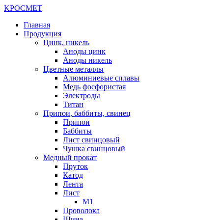
K
РОС
М
ЕТ
Главная
Продукция
Цинк, никель
Аноды цинк
Аноды никель
Цветные металлы
Алюминиевые сплавы
Медь фосфористая
Электроды
Титан
Припои, баббиты, свинец
Припои
Баббиты
Лист свинцовый
Чушка свинцовый
Медный прокат
Пруток
Катод
Лента
Лист
М1
Проволока
Шина