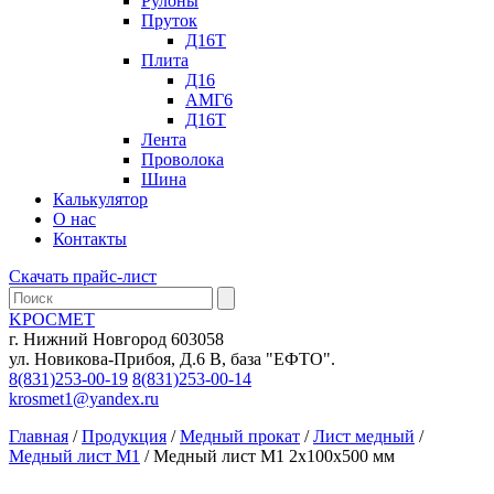
Рулоны
Пруток
Д16Т
Плита
Д16
АМГ6
Д16Т
Лента
Проволока
Шина
Калькулятор
О нас
Контакты
Скачать прайс-лист
KРОСМЕТ
г. Нижний Новгород 603058
ул. Новикова-Прибоя, Д.6 В, база "ЕФТО".
8(831)253-00-19
8(831)253-00-14
krosmet1@yandex.ru
Главная
/
Продукция
/
Медный прокат
/
Лист медный
/
Медный лист М1
/ Медный лист М1 2х100х500 мм