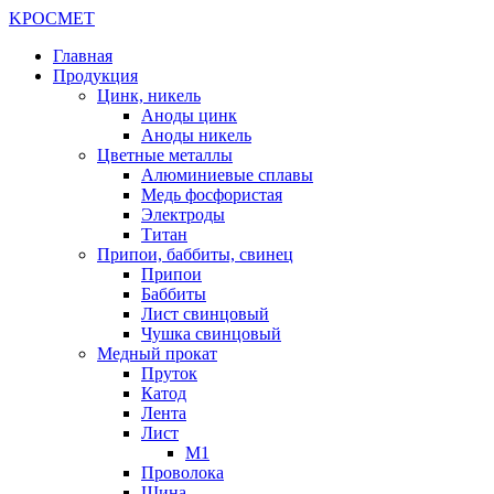
K
РОС
М
ЕТ
Главная
Продукция
Цинк, никель
Аноды цинк
Аноды никель
Цветные металлы
Алюминиевые сплавы
Медь фосфористая
Электроды
Титан
Припои, баббиты, свинец
Припои
Баббиты
Лист свинцовый
Чушка свинцовый
Медный прокат
Пруток
Катод
Лента
Лист
М1
Проволока
Шина