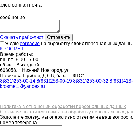
электронная почта
сообщение
Скачать прайс-лист
Отправить
Я даю
согласие
на обработку своих персональных данны
K
РОС
М
ЕТ
Время работы:
пн.-пт.: 8.00-17.00
сб.-вс.: Выходной
603058, г. Нижний Новгород, ул.
Новикова-Прибоя, Д.6 В, база "ЕФТО".
8(831)253-00-14
8(831)253-00-19
8(831)253-00-32
8(831)413
krosmet1@yandex.ru
Политика в отношении обработки персональных данных
Согласие посетителя сайта на обработку персональных да
Заполните заявку, мы оперативно ответим на ваш вопрос и
номер телефона