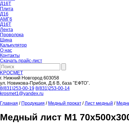
Д16Т
Плита
Д16
АМГ6
Д16Т
Лента
Проволока
Шина
Калькулятор
О нас
Контакты
Скачать прайс-лист
KРОСМЕТ
г. Нижний Новгород 603058
ул. Новикова-Прибоя, Д.6 В, база "ЕФТО".
8(831)253-00-19
8(831)253-00-14
krosmet1@yandex.ru
Главная
/
Продукция
/
Медный прокат
/
Лист медный
/
Медн
Медный лист М1 70х500х30