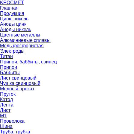
K
РОС
М
ЕТ
Главная
Продукция
Цинк, никель
Аноды цинк
Аноды никель
Цветные металлы
Алюминиевые сплавы
Медь фосфористая
Электроды
Титан
Припои, баббиты, свинец
Припои
Баббиты
Лист свинцовый
Чушка свинцовый
Медный прокат
Пруток
Катод
Лента
Лист
М1
Проволока
Шина
Труба, трубка