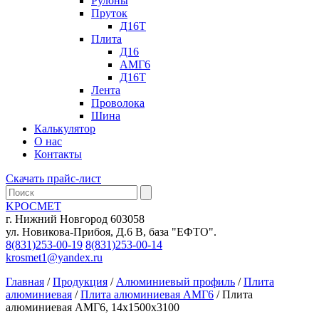
Рулоны
Пруток
Д16Т
Плита
Д16
АМГ6
Д16Т
Лента
Проволока
Шина
Калькулятор
О нас
Контакты
Скачать прайс-лист
KРОСМЕТ
г. Нижний Новгород 603058
ул. Новикова-Прибоя, Д.6 В, база "ЕФТО".
8(831)253-00-19
8(831)253-00-14
krosmet1@yandex.ru
Главная
/
Продукция
/
Алюминиевый профиль
/
Плита
алюминиевая
/
Плита алюминиевая АМГ6
/ Плита
алюминиевая АМГ6, 14х1500х3100