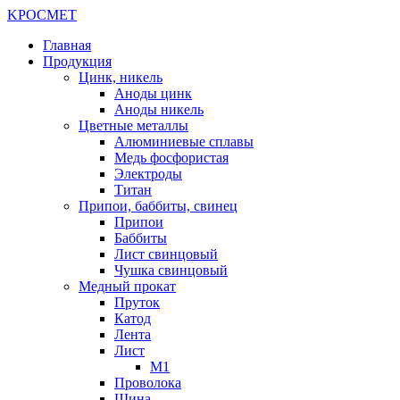
K
РОС
М
ЕТ
Главная
Продукция
Цинк, никель
Аноды цинк
Аноды никель
Цветные металлы
Алюминиевые сплавы
Медь фосфористая
Электроды
Титан
Припои, баббиты, свинец
Припои
Баббиты
Лист свинцовый
Чушка свинцовый
Медный прокат
Пруток
Катод
Лента
Лист
М1
Проволока
Шина