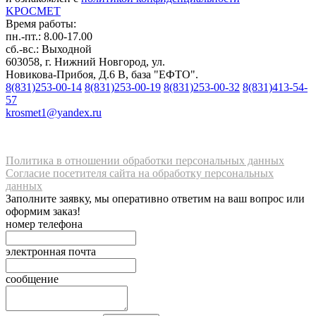
K
РОС
М
ЕТ
Время работы:
пн.-пт.: 8.00-17.00
сб.-вс.: Выходной
603058, г. Нижний Новгород, ул.
Новикова-Прибоя, Д.6 В, база "ЕФТО".
8(831)253-00-14
8(831)253-00-19
8(831)253-00-32
8(831)413-54-
57
krosmet1@yandex.ru
Политика в отношении обработки персональных данных
Согласие посетителя сайта на обработку персональных
данных
Заполните заявку, мы оперативно ответим на ваш вопрос или
оформим заказ!
номер телефона
электронная почта
сообщение