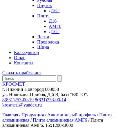
Рулоны
Пруток
Д16Т
Плита
Д16
АМГ6
Д16Т
Лента
Проволока
Шина
Калькулятор
О нас
Контакты
Скачать прайс-лист
KРОСМЕТ
г. Нижний Новгород 603058
ул. Новикова-Прибоя, Д.6 В, база "ЕФТО".
8(831)253-00-19
8(831)253-00-14
krosmet1@yandex.ru
Главная
/
Продукция
/
Алюминиевый профиль
/
Плита
алюминиевая
/
Плита алюминиевая АМГ6
/ Плита
алюминиевая АМГ6, 15х1200х3000