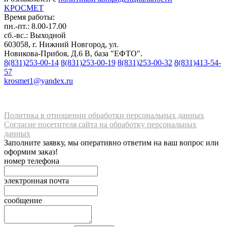
K
РОС
М
ЕТ
Время работы:
пн.-пт.: 8.00-17.00
сб.-вс.: Выходной
603058, г. Нижний Новгород, ул.
Новикова-Прибоя, Д.6 В, база "ЕФТО".
8(831)253-00-14
8(831)253-00-19
8(831)253-00-32
8(831)413-54-
57
krosmet1@yandex.ru
Политика в отношении обработки персональных данных
Согласие посетителя сайта на обработку персональных
данных
Заполните заявку, мы оперативно ответим на ваш вопрос или
оформим заказ!
номер телефона
электронная почта
сообщение