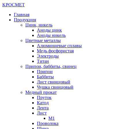
K
РОС
М
ЕТ
Главная
Продукция
Цинк, никель
Аноды цинк
Аноды никель
Цветные металлы
Алюминиевые сплавы
Медь фосфористая
Электроды
Титан
Припои, баббиты, свинец
Припои
Баббиты
Лист свинцовый
Чушка свинцовый
Медный прокат
Пруток
Катод
Лента
Лист
М1
Проволока
Шина