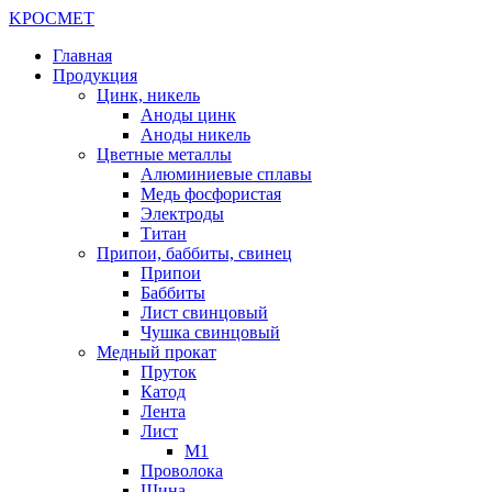
K
РОС
М
ЕТ
Главная
Продукция
Цинк, никель
Аноды цинк
Аноды никель
Цветные металлы
Алюминиевые сплавы
Медь фосфористая
Электроды
Титан
Припои, баббиты, свинец
Припои
Баббиты
Лист свинцовый
Чушка свинцовый
Медный прокат
Пруток
Катод
Лента
Лист
М1
Проволока
Шина