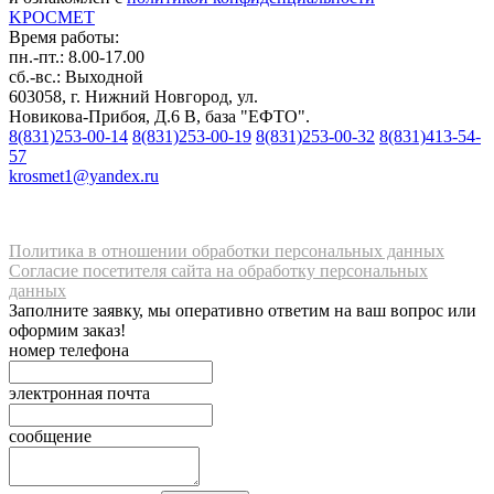
K
РОС
М
ЕТ
Время работы:
пн.-пт.: 8.00-17.00
сб.-вс.: Выходной
603058, г. Нижний Новгород, ул.
Новикова-Прибоя, Д.6 В, база "ЕФТО".
8(831)253-00-14
8(831)253-00-19
8(831)253-00-32
8(831)413-54-
57
krosmet1@yandex.ru
Политика в отношении обработки персональных данных
Согласие посетителя сайта на обработку персональных
данных
Заполните заявку, мы оперативно ответим на ваш вопрос или
оформим заказ!
номер телефона
электронная почта
сообщение