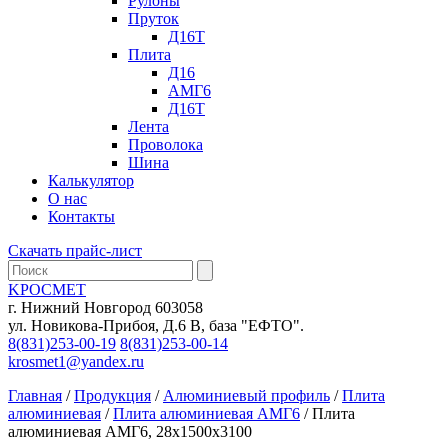
Рулоны
Пруток
Д16Т
Плита
Д16
АМГ6
Д16Т
Лента
Проволока
Шина
Калькулятор
О нас
Контакты
Скачать прайс-лист
KРОСМЕТ
г. Нижний Новгород 603058
ул. Новикова-Прибоя, Д.6 В, база "ЕФТО".
8(831)253-00-19
8(831)253-00-14
krosmet1@yandex.ru
Главная
/
Продукция
/
Алюминиевый профиль
/
Плита
алюминиевая
/
Плита алюминиевая АМГ6
/ Плита
алюминиевая АМГ6, 28х1500х3100