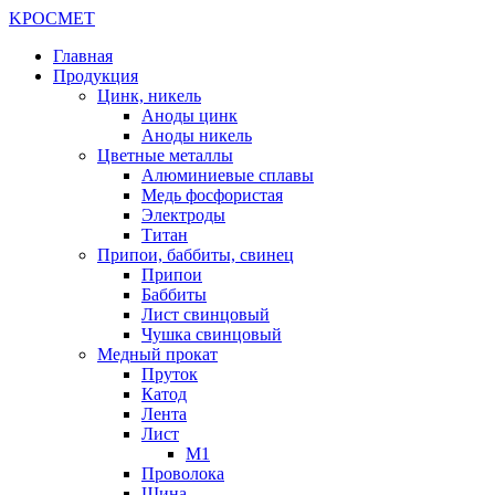
K
РОС
М
ЕТ
Главная
Продукция
Цинк, никель
Аноды цинк
Аноды никель
Цветные металлы
Алюминиевые сплавы
Медь фосфористая
Электроды
Титан
Припои, баббиты, свинец
Припои
Баббиты
Лист свинцовый
Чушка свинцовый
Медный прокат
Пруток
Катод
Лента
Лист
М1
Проволока
Шина