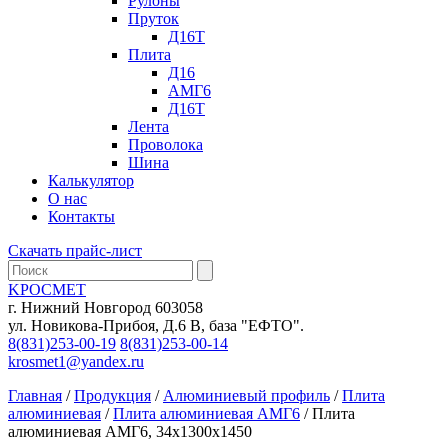
Рулоны
Пруток
Д16Т
Плита
Д16
АМГ6
Д16Т
Лента
Проволока
Шина
Калькулятор
О нас
Контакты
Скачать прайс-лист
KРОСМЕТ
г. Нижний Новгород 603058
ул. Новикова-Прибоя, Д.6 В, база "ЕФТО".
8(831)253-00-19
8(831)253-00-14
krosmet1@yandex.ru
Главная
/
Продукция
/
Алюминиевый профиль
/
Плита
алюминиевая
/
Плита алюминиевая АМГ6
/ Плита
алюминиевая АМГ6, 34х1300х1450