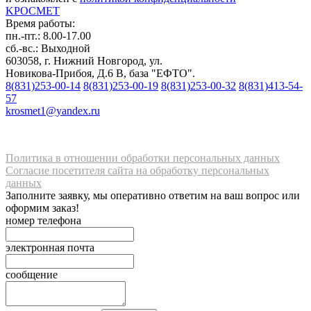
K
РОС
М
ЕТ
Время работы:
пн.-пт.: 8.00-17.00
сб.-вс.: Выходной
603058, г. Нижний Новгород, ул.
Новикова-Прибоя, Д.6 В, база "ЕФТО".
8(831)253-00-14
8(831)253-00-19
8(831)253-00-32
8(831)413-54-
57
krosmet1@yandex.ru
Политика в отношении обработки персональных данных
Согласие посетителя сайта на обработку персональных
данных
Заполните заявку, мы оперативно ответим на ваш вопрос или
оформим заказ!
номер телефона
электронная почта
сообщение