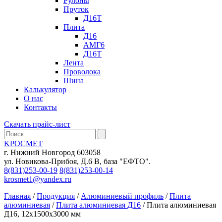
Рулоны
Пруток
Д16Т
Плита
Д16
АМГ6
Д16Т
Лента
Проволока
Шина
Калькулятор
О нас
Контакты
Скачать прайс-лист
KРОСМЕТ
г. Нижний Новгород 603058
ул. Новикова-Прибоя, Д.6 В, база "ЕФТО".
8(831)253-00-19
8(831)253-00-14
krosmet1@yandex.ru
Главная
/
Продукция
/
Алюминиевый профиль
/
Плита
алюминиевая
/
Плита алюминиевая Д16
/ Плита алюминиевая
Д16, 12х1500х3000 мм