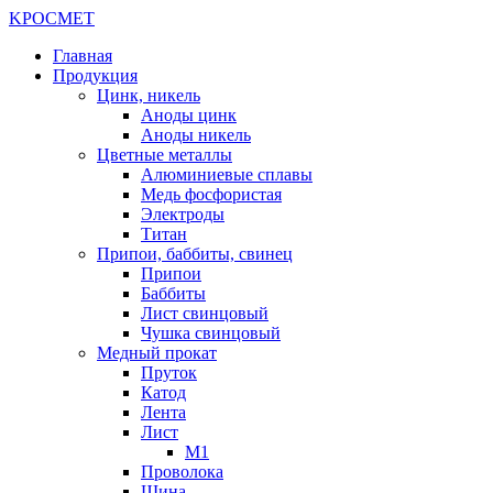
K
РОС
М
ЕТ
Главная
Продукция
Цинк, никель
Аноды цинк
Аноды никель
Цветные металлы
Алюминиевые сплавы
Медь фосфористая
Электроды
Титан
Припои, баббиты, свинец
Припои
Баббиты
Лист свинцовый
Чушка свинцовый
Медный прокат
Пруток
Катод
Лента
Лист
М1
Проволока
Шина