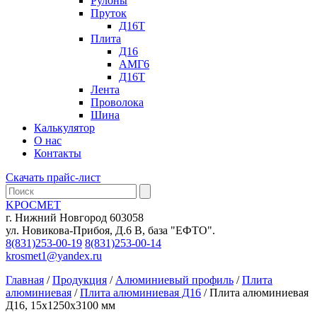
Рулоны
Пруток
Д16Т
Плита
Д16
АМГ6
Д16Т
Лента
Проволока
Шина
Калькулятор
О нас
Контакты
Скачать прайс-лист
KРОСМЕТ
г. Нижний Новгород 603058
ул. Новикова-Прибоя, Д.6 В, база "ЕФТО".
8(831)253-00-19
8(831)253-00-14
krosmet1@yandex.ru
Главная
/
Продукция
/
Алюминиевый профиль
/
Плита
алюминиевая
/
Плита алюминиевая Д16
/ Плита алюминиевая
Д16, 15х1250х3100 мм