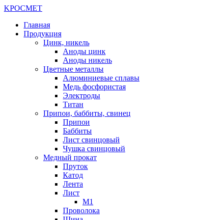
K
РОС
М
ЕТ
Главная
Продукция
Цинк, никель
Аноды цинк
Аноды никель
Цветные металлы
Алюминиевые сплавы
Медь фосфористая
Электроды
Титан
Припои, баббиты, свинец
Припои
Баббиты
Лист свинцовый
Чушка свинцовый
Медный прокат
Пруток
Катод
Лента
Лист
М1
Проволока
Шина