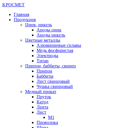
K
РОС
М
ЕТ
Главная
Продукция
Цинк, никель
Аноды цинк
Аноды никель
Цветные металлы
Алюминиевые сплавы
Медь фосфористая
Электроды
Титан
Припои, баббиты, свинец
Припои
Баббиты
Лист свинцовый
Чушка свинцовый
Медный прокат
Пруток
Катод
Лента
Лист
М1
Проволока
Шина