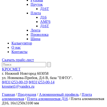
Рулоны
Пруток
Д16Т
Плита
Д16
АМГ6
Д16Т
Лента
Проволока
Шина
Калькулятор
О нас
Контакты
Скачать прайс-лист
KРОСМЕТ
г. Нижний Новгород 603058
ул. Новикова-Прибоя, Д.6 В, база "ЕФТО".
8(831)253-00-19
8(831)253-00-14
krosmet1@yandex.ru
Главная
/
Продукция
/
Алюминиевый профиль
/
Плита
алюминиевая
/
Плита алюминиевая Д16
/ Плита алюминиевая
Д16, 16х1250х3100 мм