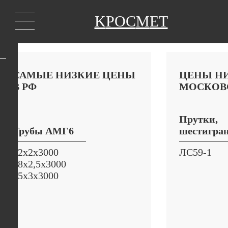
K
РОС
М
ЕТ
Спецпредложения
САМЫЕ НИЗКИЕ ЦЕНЫ
ЦЕНЫ Н
В РФ
МОСКОВ
Прутки,
Трубы АМГ6
шестигра
22х2х3000
ЛС59-1
28х2,5х3000
35х3х3000