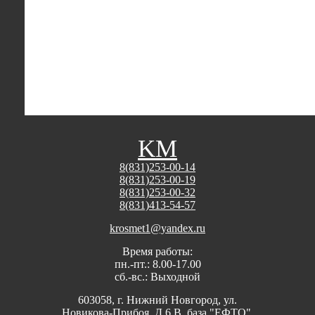
K
М
8(831)253-00-14
8(831)253-00-19
8(831)253-00-32
8(831)413-54-57
krosmet1@yandex.ru
Время работы:
пн.-пт.: 8.00-17.00
сб.-вс.: Выходной
603058, г. Нижний Новгород, ул.
Новикова-Прибоя, Д.6 В, база "ЕФТО".