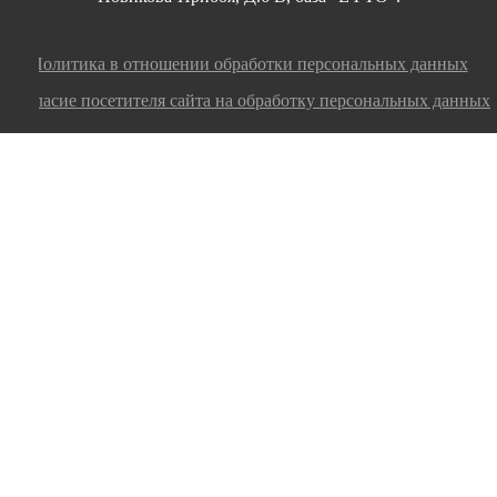
Политика в отношении обработки персональных данных
Согласие посетителя сайта на обработку персональных данных
Заполните заявку, мы оперативно ответим на
ваш вопрос или оформим заказ!
номер телефона
электронная почта
сообщение