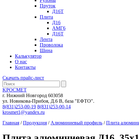
Рулоны
Пруток
Д16Т
Плита
Д16
АМГ6
Д16Т
Лента
Проволока
Шина
Калькулятор
О нас
Контакты
Скачать прайс-лист
KРОСМЕТ
г. Нижний Новгород 603058
ул. Новикова-Прибоя, Д.6 В, база "ЕФТО".
8(831)253-00-19
8(831)253-00-14
krosmet1@yandex.ru
Главная
/
Продукция
/
Алюминиевый профиль
/
Плита алюмин
Плита алюминиевая Д16, 35х