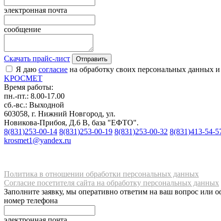
электронная почта
сообщение
Скачать прайс-лист
Отправить
Я даю
согласие
на обработку своих персональных данных и
K
РОС
М
ЕТ
Время работы:
пн.-пт.: 8.00-17.00
сб.-вс.: Выходной
603058, г. Нижний Новгород, ул.
Новикова-Прибоя, Д.6 В, база "ЕФТО".
8(831)253-00-14
8(831)253-00-19
8(831)253-00-32
8(831)413-54-5
krosmet1@yandex.ru
Политика в отношении обработки персональных данных
Согласие посетителя сайта на обработку персональных данных
Заполните заявку, мы оперативно ответим на ваш вопрос или о
номер телефона
электронная почта