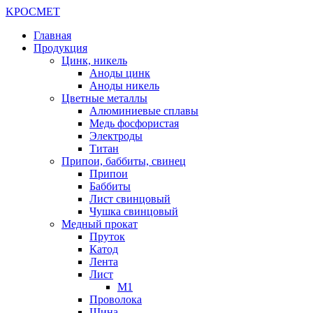
K
РОС
М
ЕТ
Главная
Продукция
Цинк, никель
Аноды цинк
Аноды никель
Цветные металлы
Алюминиевые сплавы
Медь фосфористая
Электроды
Титан
Припои, баббиты, свинец
Припои
Баббиты
Лист свинцовый
Чушка свинцовый
Медный прокат
Пруток
Катод
Лента
Лист
М1
Проволока
Шина