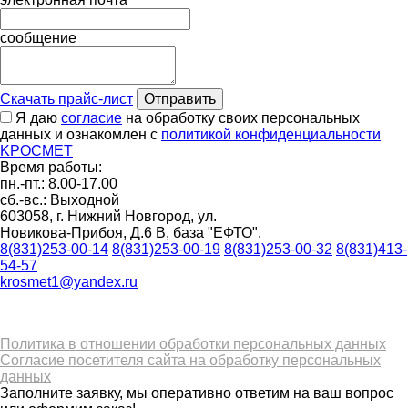
сообщение
Скачать прайс-лист
Отправить
Я даю
согласие
на обработку своих персональных
данных и ознакомлен с
политикой конфиденциальности
K
РОС
М
ЕТ
Время работы:
пн.-пт.: 8.00-17.00
сб.-вс.: Выходной
603058, г. Нижний Новгород, ул.
Новикова-Прибоя, Д.6 В, база "ЕФТО".
8(831)253-00-14
8(831)253-00-19
8(831)253-00-32
8(831)413-
54-57
krosmet1@yandex.ru
Политика в отношении обработки персональных данных
Согласие посетителя сайта на обработку персональных
данных
Заполните заявку, мы оперативно ответим на ваш вопрос