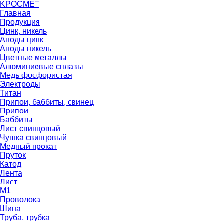
K
РОС
М
ЕТ
Главная
Продукция
Цинк, никель
Аноды цинк
Аноды никель
Цветные металлы
Алюминиевые сплавы
Медь фосфористая
Электроды
Титан
Припои, баббиты, свинец
Припои
Баббиты
Лист свинцовый
Чушка свинцовый
Медный прокат
Пруток
Катод
Лента
Лист
М1
Проволока
Шина
Труба, трубка