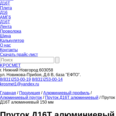
Д16Т
Плита
Д16
АМГ6
Д16Т
Лента
Проволока
Шина
Калькулятор
О нас
Контакты
Скачать прайс-лист
KРОСМЕТ
г. Нижний Новгород 603058
ул. Новикова-Прибоя, Д.6 В, база "ЕФТО".
8(831)253-00-19
8(831)253-00-14
krosmet1@yandex.ru
Главная
/
Продукция
/
Алюминиевый профиль
/
Алюминиевый пруток
/
Пруток Д16Т алюминиевый
/ Пруток
Д16Т алюминиевый 150 мм
Пруток Д16Т алюминиевый