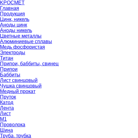
K
РОС
М
ЕТ
Главная
Продукция
Цинк, никель
Аноды цинк
Аноды никель
Цветные металлы
Алюминиевые сплавы
Медь фосфористая
Электроды
Титан
Припои, баббиты, свинец
Припои
Баббиты
Лист свинцовый
Чушка свинцовый
Медный прокат
Пруток
Катод
Лента
Лист
М1
Проволока
Шина
Труба, трубка