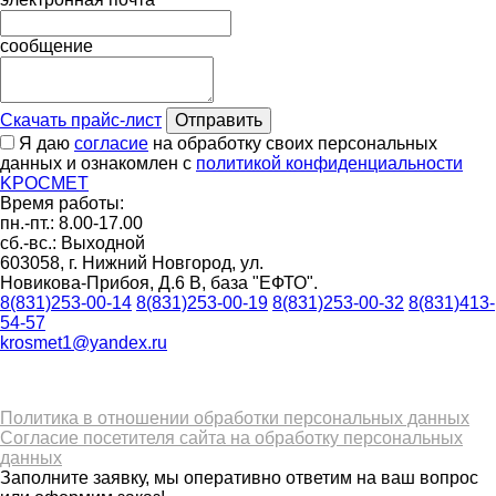
сообщение
Скачать прайс-лист
Отправить
Я даю
согласие
на обработку своих персональных
данных и ознакомлен с
политикой конфиденциальности
K
РОС
М
ЕТ
Время работы:
пн.-пт.: 8.00-17.00
сб.-вс.: Выходной
603058, г. Нижний Новгород, ул.
Новикова-Прибоя, Д.6 В, база "ЕФТО".
8(831)253-00-14
8(831)253-00-19
8(831)253-00-32
8(831)413-
54-57
krosmet1@yandex.ru
Политика в отношении обработки персональных данных
Согласие посетителя сайта на обработку персональных
данных
Заполните заявку, мы оперативно ответим на ваш вопрос