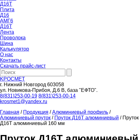
Д16Т
Плита
Д16
АМГ6
Д16Т
Лента
Проволока
Шина
Калькулятор
О нас
Контакты
Скачать прайс-лист
KРОСМЕТ
г. Нижний Новгород 603058
ул. Новикова-Прибоя, Д.6 В, база "ЕФТО".
8(831)253-00-19
8(831)253-00-14
krosmet1@yandex.ru
Главная
/
Продукция
/
Алюминиевый профиль
/
Алюминиевый пруток
/
Пруток Д16Т алюминиевый
/ Пруток
Д16Т алюминиевый 160 мм
Пруток Д16Т алюминиевый