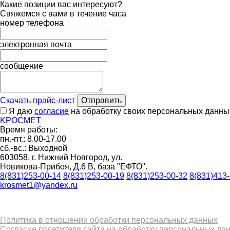
Какие позиции вас интересуют?
Свяжемся с вами в течение часа
номер телефона
электронная почта
сообщение
Скачать прайс-лист
Отправить
Я даю
согласие
на обработку своих персональных данны
K
РОС
М
ЕТ
Время работы:
пн.-пт.: 8.00-17.00
сб.-вс.: Выходной
603058, г. Нижний Новгород, ул.
Новикова-Прибоя, Д.6 В, база "ЕФТО".
8(831)253-00-14
8(831)253-00-19
8(831)253-00-32
8(831)413
krosmet1@yandex.ru
Политика в отношении обработки персональных данных
Согласие посетителя сайта на обработку персональных да