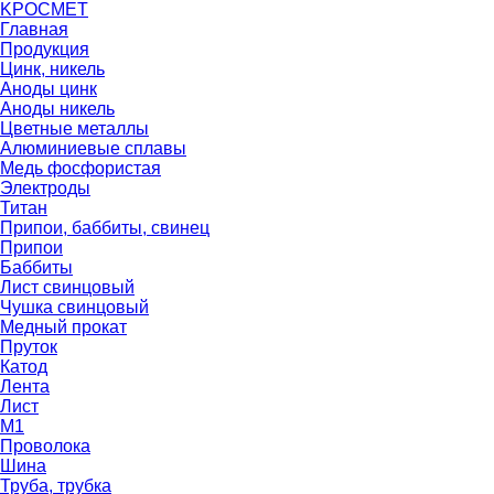
K
РОС
М
ЕТ
Главная
Продукция
Цинк, никель
Аноды цинк
Аноды никель
Цветные металлы
Алюминиевые сплавы
Медь фосфористая
Электроды
Титан
Припои, баббиты, свинец
Припои
Баббиты
Лист свинцовый
Чушка свинцовый
Медный прокат
Пруток
Катод
Лента
Лист
М1
Проволока
Шина
Труба, трубка