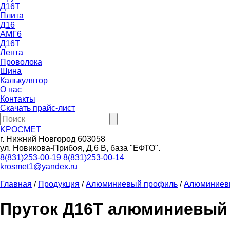
Д16Т
Плита
Д16
АМГ6
Д16Т
Лента
Проволока
Шина
Калькулятор
О нас
Контакты
Скачать прайс-лист
KРОСМЕТ
г. Нижний Новгород 603058
ул. Новикова-Прибоя, Д.6 В, база "ЕФТО".
8(831)253-00-19
8(831)253-00-14
krosmet1@yandex.ru
Главная
/
Продукция
/
Алюминиевый профиль
/
Алюминиевы
Пруток Д16Т алюминиевый